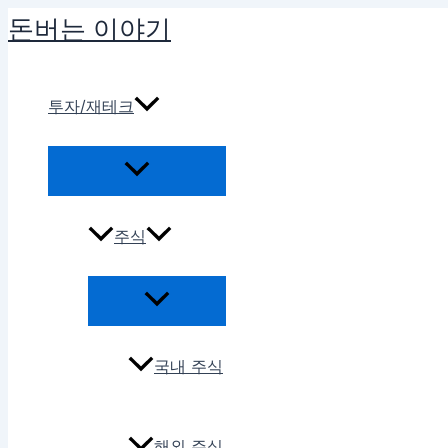
콘
돈버는 이야기
텐
츠
로
투자/재테크
건
너
뛰
기
주식
국내 주식
해외 주식