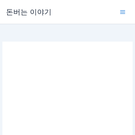
콘
돈버는 이야기
텐
츠
로
건
너
뛰
기