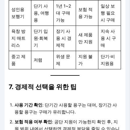
단기 사
1년 1~2
일상 보
성인용
보험 적
용, 여행
대 구매
행 필요
보행기
용 가능
용
가능
시 구매
욕창 방
단기 입
장기 사
지속 사
새 제품
지 매트
원·회복
용 시 경
용 시 구
만 지원
리스
기
제적
매
중고 제
위생 문
지원 불
단기·비
저렴
품
제
가
지원용
7. 경제적 선택을 위한 팁
사용 기간 확인
: 단기간 사용할 용구는 대여, 장기간 사
용할 용구는 구매가 유리합니다.
보험 적용 여부 확인
: 공단 지원이 가능한지 확인 후, 지
원 범위 내에서 선택하면 경제적 부담을 줄일 수 있습니