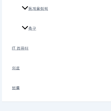
동계올림픽
축구
IT 컴퓨터
의료
법률