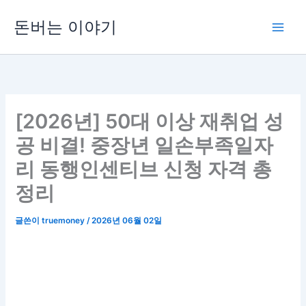
콘
돈버는 이야기
텐
츠
로
건
너
뛰
[2026년] 50대 이상 재취업 성
기
공 비결! 중장년 일손부족일자
리 동행인센티브 신청 자격 총
정리
글쓴이
truemoney
/
2026년 06월 02일