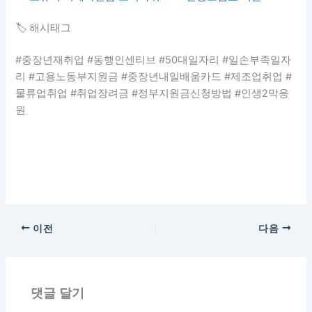
🏷️ 해시태그
#중장년재취업 #동행인센티브 #50대일자리 #일손부족일자
리 #고용노동부지원금 #중장년내일배움카드 #제조업취업 #
물류업취업 #취업장려금 #정부지원금신청방법 #인생2막응
원
이전
다음
댓글 달기