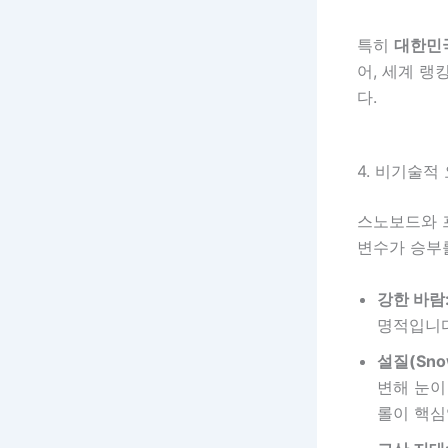
특히
대한민
어, 세계 랭
다.
4. 비기술적 
스노보드와 
변수가 승부
강한 바람
명적입니다
설질(Snow
변해 눈이
롤이 핵심