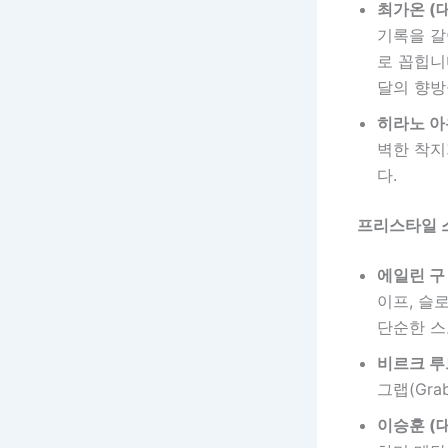
최가온 (
기록을 갈
로 꼽힙니
달의 향방
히라노 아
벽한 착지
다.
프리스타일 스키 
에일린 구 
이프, 슬
단순한 스
비르크 루
그랩(Gr
이승훈 (