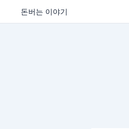
콘
돈버는 이야기
텐
츠
로
건
너
뛰
기