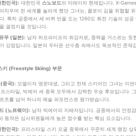
대한민국):
대한민국
스노보드
의 미래이자 현재입니다. X-Game
아치우며 전 세계를 놀라게 했던 그녀는, 클로이 김을 위협할 
다. 특히 공중에서 세 바퀴 반을 도는 1260도 회전 기술의 성공
을 결정지을 것입니다.
유무 (일본):
남자 하프파이프의 최강자로, 중력을 거스르는 듯한
가 강점입니다. 일본의 두터운 선수층 속에서도 독보적인 존재
(Freestyle Skiing) 부문
(중국):
모델이자 명문대생, 그리고 천재 스키어인 그녀는 이번
로프스타일, 빅에어 세 종목 모두에서 강력한 우승 후보입니다. 
포츠를 넘어 하나의 예술 퍼포먼스로 평가받습니다.
드 (노르웨이):
남자 빅에어의 지배자입니다. 공중에서의 안정
ab) 동작은 심사위원들에게 높은 점수를 받는 핵심 요소입니다.
대한민국):
프리스타일 스키 모굴 종목에서 꾸준히 세계 랭킹 상