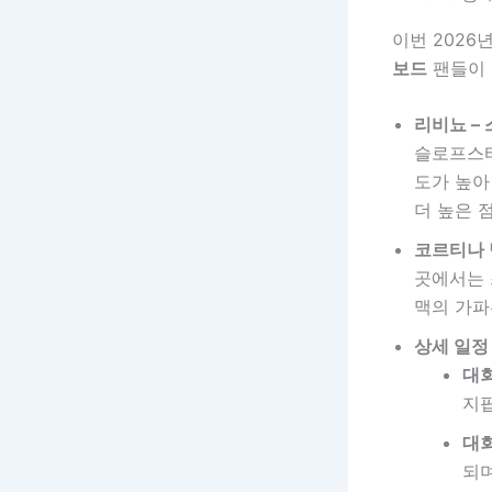
이번 202
보드
팬들이 
리비뇨 –
슬로프스타
도가 높아
더 높은 
코르티나 
곳에서는 
맥의 가파
상세 일정
대회
지
대회
되