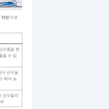
 약진’
으로
선수층을 한
뚫을 수 있
나다 선수들
스 해석 능
아 선수들의
여부