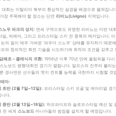
6년 대회는 이탈리아 북부의 환상적인 설경을 배경으로 펼쳐집니다
가장 주목해야 할 장소는 단연
리비뇨(Livigno)
지역입니다.
 스노우 파크의 성지:
면세 구역으로도 유명한 리비뇨는 이번 대
일, 빅에어, 그리고 프리스타일 스키 전 종목의 메카입니다. 이
 눈의 질이 매우 가벼운 ‘파우더 스노우’ 상태를 유지하기 때문에
점프와 창의적인 회전 기술을 시도하기에 최적의 조건을 갖추고 
담페초 – 클래식의 귀환:
1956년 이후 70년 만에 올림픽을 다
스노보드 평행대회전 경기가 열립니다. 알프스의 진주라 불리는
른 경사면은 선수들의 엣지 컨트롤 능력을 극한까지 시험할 것
 테마:
 초반 (2월 7일~12일):
프리스타일 스키 모굴 및 에어리얼 경
핍니다.
 중반 (2월 13일~18일):
하프파이프와 슬로프스타일 예선 및 
며 전 세계
스노보드
마니아들의 밤잠을 설치게 할 예정입니다.