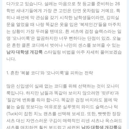
다가오고 있습니다. 설레는 마음으로 첫 등교를 준비하는 26
학번 새내기들에게 가장 큰 고민은 단연 옷차림일 거예요. 특
히나 패션에 막 관심을 갖기 시작한 남학생들이라면, 강의실
문을 열었을 때 나랑 똑같은 옷을 입은 ‘복제인간’들을 마주치
는 상황이 가장 두려울 텐데요. 흰 셔츠에 검정 슬랙스라는 일
명 ‘모나미룩’은 깔끔하지만 너무 뻔하다는 단점이 있죠. 오늘
은 흔한 클론 코디에서 벗어나 나만의 센스를 보여줄 수 있는
남자 대학생 개강룩
스타일링 비법을 아주 자세히 풀어보겠습
니다.
1. 흔한 ‘복붙 코디’와 ‘모나미룩’을 피하는 전략
많은 신입생이 실패 없는 코디를 위해 선택하는 것이 모나미
룩입니다. 하지만 남들과 똑같아 보이지 않으려면 ‘핏(Fit)’과
‘질감’에 변화를 줘야 합니다. 똑같은 검정 바지라도 몸에 딱
붙는 슬림 핏보다는 여유로운 실루엣의 와이드 슬랙스나 턱
(Tuck)이 잡힌 치노 팬츠를 선택해 보세요. 또한, 빳빳한 정장
셔츠 대신 자연스러운 구김이 매력적인 리넨 셔츠나 옥스퍼드
셔츠를 매치하면 훨씬 부드럽고 세련된
남자 대학생 개강룩
을