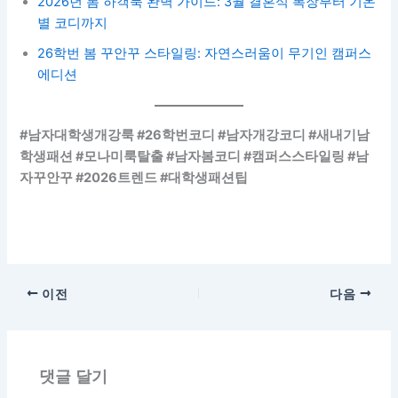
2026년 봄 하객룩 완벽 가이드: 3월 결혼식 복장부터 기온
별 코디까지
26학번 봄 꾸안꾸 스타일링: 자연스러움이 무기인 캠퍼스
에디션
#남자대학생개강룩 #26학번코디 #남자개강코디 #새내기남
학생패션 #모나미룩탈출 #남자봄코디 #캠퍼스스타일링 #남
자꾸안꾸 #2026트렌드 #대학생패션팁
이전
다음
댓글 달기