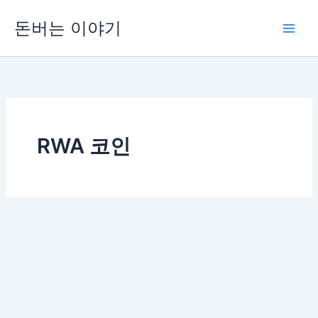
콘
돈버는 이야기
텐
츠
로
건
너
뛰
기
RWA 코인