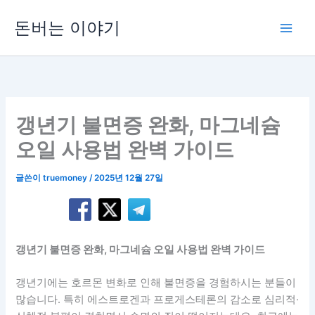
콘
돈버는 이야기
텐
츠
로
건
너
뛰
갱년기 불면증 완화, 마그네슘
기
오일 사용법 완벽 가이드
글쓴이
truemoney
/
2025년 12월 27일
갱년기 불면증 완화, 마그네슘 오일 사용법 완벽 가이드
갱년기에는 호르몬 변화로 인해 불면증을 경험하시는 분들이
많습니다. 특히 에스트로겐과 프로게스테론의 감소로 심리적·