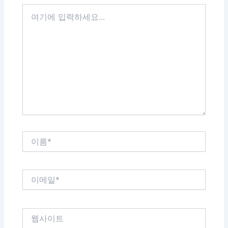
여
기
에
입
력
하
세
요...
이
름
*
이
메
일
*
웹
사