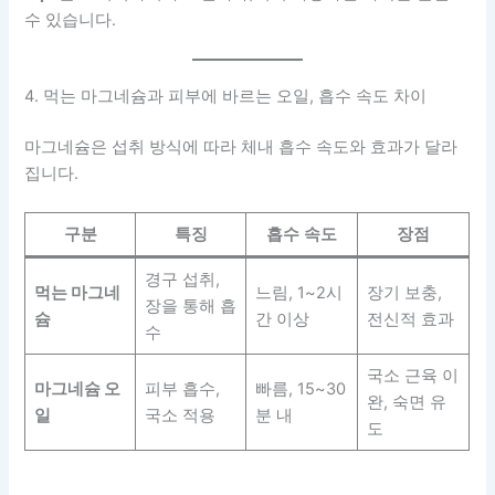
수 있습니다.
4. 먹는 마그네슘과 피부에 바르는 오일, 흡수 속도 차이
마그네슘은 섭취 방식에 따라 체내 흡수 속도와 효과가 달라
집니다.
구분
특징
흡수 속도
장점
경구 섭취,
먹는 마그네
느림, 1~2시
장기 보충,
장을 통해 흡
슘
간 이상
전신적 효과
수
국소 근육 이
마그네슘 오
피부 흡수,
빠름, 15~30
완, 숙면 유
일
국소 적용
분 내
도