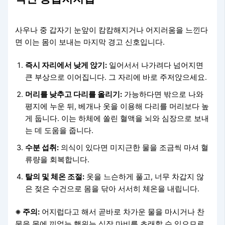
사우나 중 갑자기 눈앞이 캄캄해지거나 어지러움을 느낀다
면 이는 몸이 보내는 마지막 경고 신호입니다.
즉시 자리에서 낮게 앉기:
일어서서 나가려다 넘어지면
큰 부상으로 이어집니다. 그 자리에 바로 주저앉으세요.
머리를 낮추고 다리를 올리기:
가능하다면 밖으로 나와
평지에 누운 뒤, 베개나 옷을 이용해 다리를 머리보다 높
게 둡니다. 이는 하체에 쏠린 혈액을 뇌와 심장으로 보내
는 데 도움을 줍니다.
수분 섭취:
의식이 있다면 미지근한 물을 조금씩 마셔 혈
류량을 회복합니다.
탈의 및 체온 조절:
옷을 느슨하게 풀고, 너무 차갑지 않
은 젖은 수건으로 몸을 닦아 서서히 체온을 내립니다.
※ 주의:
어지럽다고 해서 곧바로 차가운 물을 마시거나 찬
물을 몸에 끼얹는 행위는 심장 마비를 초래할 수 있으므로