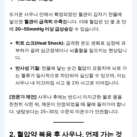
뜨거운 사우나 안에서 확장되었던 혈관이 갑자기 찬물에
닿으면
혈관이 급격히 수축
합니다. 이때 혈압은 단 몇 초 만
에
20~50mmHg 이상 급상승
할 수 있습니다.
히트 쇼크(Heat Shock):
급격한 온도 변화로 심장에 과
부하가 걸려 심근경색이나 뇌출혈을 일으키는 현상입니
다.
반사성 기절:
찬물에 닿는 순간 혈압이 요동치며 뇌로 가
는 혈류가 일시적으로 차단되어 실신할 수 있으며, 이는
사우나 내 미끄러짐 사고 등 2차 사고로 이어집니다.
[전문가 제언]
사우나 후에는 반드시 미지근한 물로 몸을
천천히 식힌 뒤, 체온이 안정되었을 때 물에 들어가야 합니
다. 냉탕보다는 25~30도 수준의 미온수가 안전합니다.
2. 혈압약 복용 후 사우나, 언제 가는 것