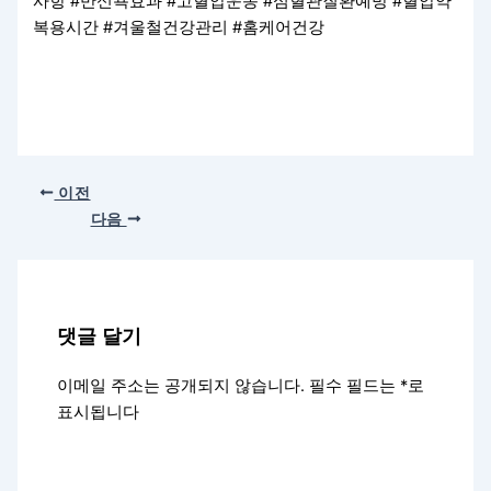
사항 #반신욕효과 #고혈압운동 #심혈관질환예방 #혈압약
복용시간 #겨울철건강관리 #홈케어건강
이전
다음
댓글 달기
이메일 주소는 공개되지 않습니다.
필수 필드는
*
로
표시됩니다