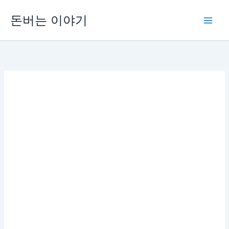
콘
돈버는 이야기
텐
츠
로
건
너
뛰
기