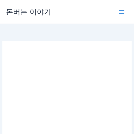
콘
돈버는 이야기
텐
츠
로
건
너
뛰
기