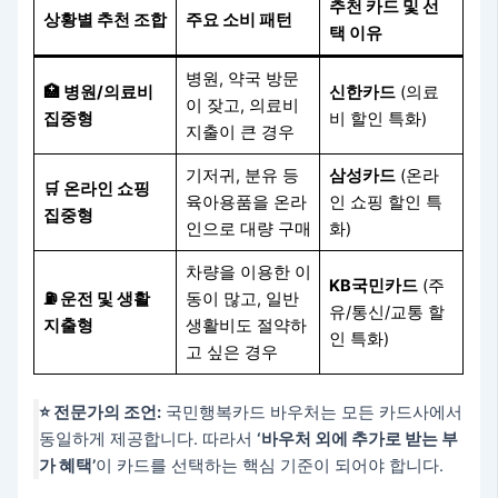
추천 카드 및 선
상황별 추천 조합
주요 소비 패턴
택 이유
병원, 약국 방문
🏥 병원/의료비
신한카드
(의료
이 잦고, 의료비
집중형
비 할인 특화)
지출이 큰 경우
기저귀, 분유 등
삼성카드
(온라
🛒 온라인 쇼핑
육아용품을 온라
인 쇼핑 할인 특
집중형
인으로 대량 구매
화)
차량을 이용한 이
KB국민카드
(주
⛽ 운전 및 생활
동이 많고, 일반
유/통신/교통 할
지출형
생활비도 절약하
인 특화)
고 싶은 경우
⭐ 전문가의 조언:
국민행복카드 바우처는 모든 카드사에서
동일하게 제공합니다. 따라서
‘바우처 외에 추가로 받는 부
가 혜택’
이 카드를 선택하는 핵심 기준이 되어야 합니다.