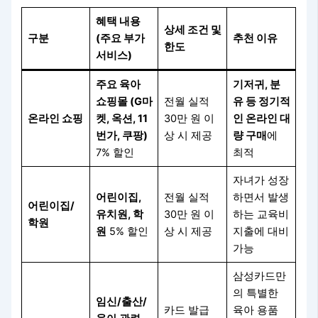
혜택 내용
상세 조건 및
구분
(주요 부가
추천 이유
한도
서비스)
주요 육아
기저귀, 분
쇼핑몰 (G마
전월 실적
유 등 정기적
온라인 쇼핑
켓, 옥션, 11
30만 원 이
인 온라인 대
번가, 쿠팡)
상 시 제공
량 구매
에
7% 할인
최적
자녀가 성장
어린이집,
전월 실적
하면서 발생
어린이집/
유치원, 학
30만 원 이
하는 교육비
학원
원
5% 할인
상 시 제공
지출에 대비
가능
삼성카드만
의 특별한
임신/출산/
카드 발급
육아 용품