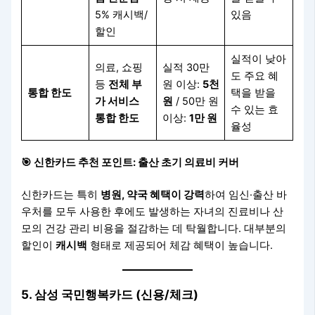
5% 캐시백/
있음
할인
실적이 낮아
의료, 쇼핑
실적 30만
도 주요 혜
등
전체 부
원 이상:
5천
통합 한도
택을 받을
가 서비스
원
/ 50만 원
수 있는 효
통합 한도
이상:
1만 원
율성
🎯
신한카드 추천 포인트: 출산 초기 의료비 커버
신한카드는 특히
병원, 약국 혜택이 강력
하여 임신·출산 바
우처를 모두 사용한 후에도 발생하는 자녀의 진료비나 산
모의 건강 관리 비용을 절감하는 데 탁월합니다. 대부분의
할인이
캐시백
형태로 제공되어 체감 혜택이 높습니다.
5. 삼성 국민행복카드 (신용/체크)