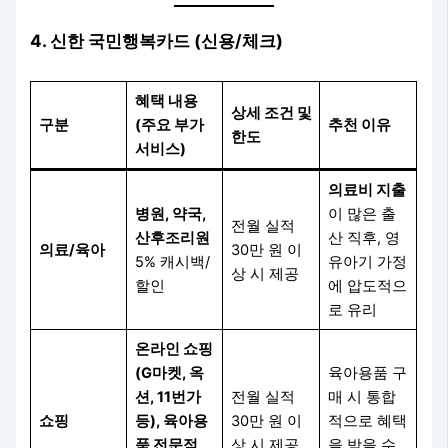
4. 신한 국민행복카드 (신용/체크)
혜택 내용
상세 조건 및
구분
(주요 부가
추천 이유
한도
서비스)
의료비 지출
병원, 약국,
이 많은 출
전월 실적
산후조리원
산 직후, 영
의료/육아
30만 원 이
5% 캐시백/
유아기 가정
상 시 제공
할인
에 압도적으
로 유리
온라인 쇼핑
(G마켓, 옥
육아용품 구
션, 11번가
전월 실적
매 시 통합
쇼핑
등), 육아용
30만 원 이
적으로 혜택
품 전문점
상 시 제공
을 받을 수