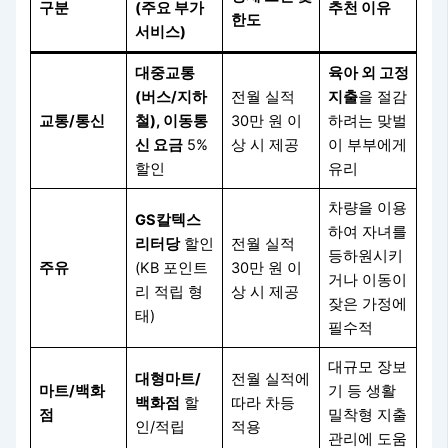
구분
(주요 부가
추천 이유
한도
서비스)
대중교통
육아 외 고정
(버스/지하
전월 실적
지출
을 절감
교통/통신
철), 이동통
30만 원 이
하려는 맞벌
신 요금
5%
상 시 제공
이 부부에게
할인
유리
차량을 이용
GS칼텍스
하여 자녀를
리터당
할인
전월 실적
등하원시키
주유
(KB 포인트
30만 원 이
거나 이동이
리 적립 형
상 시 제공
잦은 가정에
태)
필수적
대규모 장보
대형마트/
전월 실적에
마트/백화
기 등 생활
백화점
할
따라 차등
점
밀착형 지출
인/적립
적용
관리에 도움