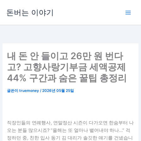
콘
돈버는 이야기
텐
츠
로
건
너
뛰
내 돈 안 들이고 26만 원 번다
기
고? 고향사랑기부금 세액공제
44% 구간과 숨은 꿀팁 총정리
글쓴이
truemoney
/
2026년 05월 25일
직장인들의 연례행사, 연말정산 시즌이 다가오면 한숨부터 나
오는 분들 많으시죠? “올해는 또 얼마나 뱉어내야 하나…” 걱
정하던 중, 친한 입사 동기 김 대리가 솔깃한 얘기를 건넸습니