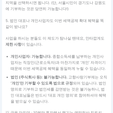
개인사업자:
가능합니다.
종합소득세를 납부하는 개인사
업자는 직장인(근로소득자)과 마찬가지로 ‘개인’ 자격이기
때문에 이번 세액공제 혜택을 동일하게 누릴 수 있습니다.
법인 (주식회사 등):
불가능합니다.
고향사랑기부제는 오직
‘개인’만 기부할 수 있도록 법으로 규정
되어 있습니다. 법인
명의로 기부하고 법인세를 감면받는 것은 불가능하니, 법
인 대표님들은 반드시 ‘대표 개인 명의’로 참여하셔야 혜택
을 받으실 수 있습니다.
💡 글을 마치며 : 10분만 투자해서 챙기는 연말정산 치트키
“귀찮은데 나중에 하지 뭐~” 하고 미루다 보면 어느새 12월
31일이 지나가 버립니다. 스마트폰으로 ‘고향사랑e음’ 사이트
에 접속하거나, 가까운 농협 은행 창구에 방문하면 10분 만에
끝낼 수 있습니다.
어차피 내야 할 세금이라면, 미리 기부해서
현금 환급도 두둑