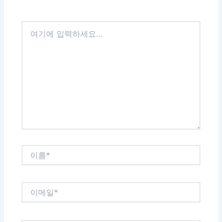
요...
이
름
*
이
메
일
*
웹
사
이
트
다음 번 댓글 작성을 위해 이 브라우저에 이름, 이메
일, 그리고 웹사이트를 저장합니다.