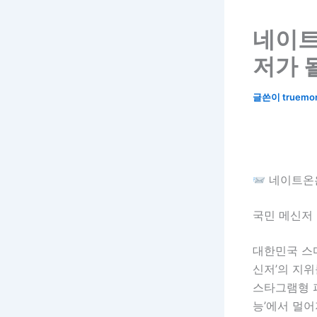
네이트
저가 
글쓴이
truemo
네이트온은
국민 메신저 
대한민국 스
신저’의 지위
스타그램형 
능’에서 멀