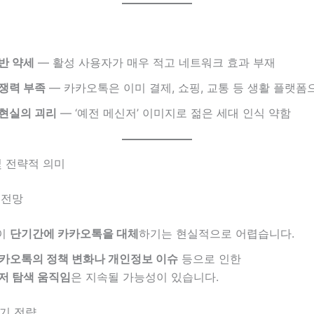
반 약세
— 활성 사용자가 매우 적고 네트워크 효과 부재
쟁력 부족
— 카카오톡은 이미 결제, 쇼핑, 교통 등 생활 플랫폼
현실의 괴리
— ‘예전 메신저’ 이미지로 젊은 세대 인식 약함
및 전략적 의미
기 전망
이
단기간에 카카오톡을 대체
하기는 현실적으로 어렵습니다.
카오톡의 정책 변화나 개인정보 이슈
등으로 인한
저 탐색 움직임
은 지속될 가능성이 있습니다.
장기 전략