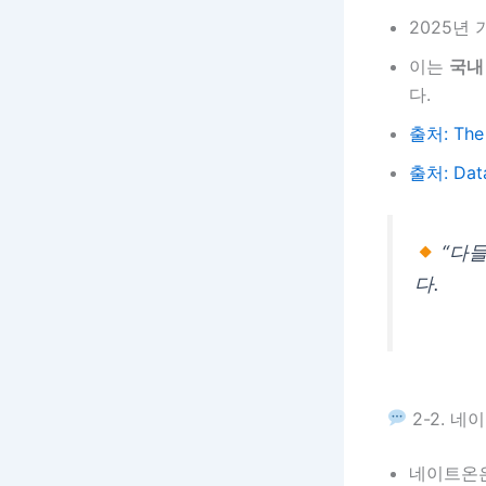
2025년
이는
국내 
다.
출처: The 
출처: Data
“다들
다.
2-2. 네
네이트온