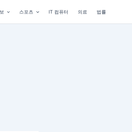
보
스포츠
IT 컴퓨터
의료
법률