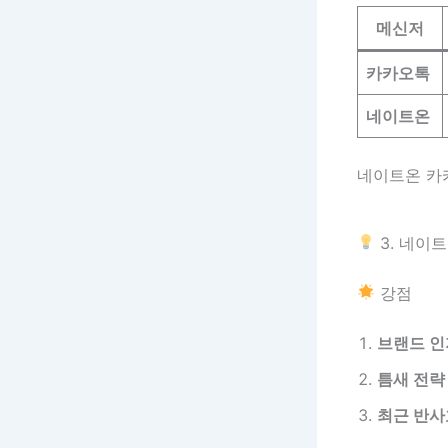
메신저
카카오톡
네이트온
네이트온 카
3. 네이
강점
브랜드 
틈새 전략
최근 반