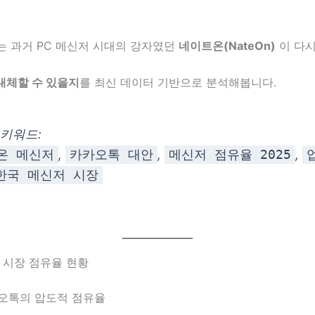
는 과거 PC 메신저 시대의 강자였던
네이트온(NateOn)
이 다
대체할 수 있을지
를 최신 데이터 기반으로 분석해봅니다.
키워드:
,
,
,
온 메신저
카카오톡 대안
메신저 점유율 2025
한국 메신저 시장
저 시장 점유율 현황
카카오톡의 압도적 점유율