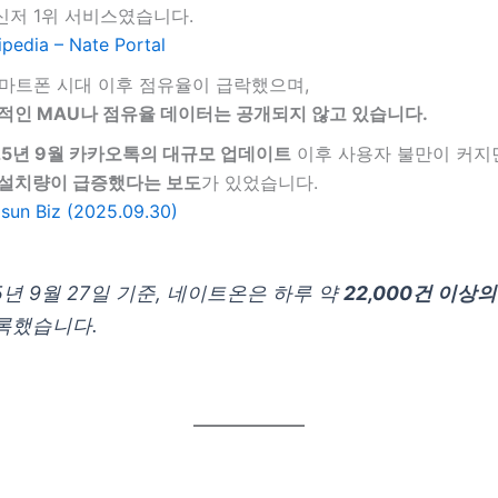
메신저 1위 서비스였습니다.
pedia – Nate Portal
마트폰 시대 이후 점유율이 급락했으며,
적인 MAU나 점유율 데이터는 공개되지 않고 있습니다.
25년 9월 카카오톡의 대규모 업데이트
이후 사용자 불만이 커지
설치량이 급증했다는 보도
가 있었습니다.
un Biz (2025.09.30)
5년 9월 27일 기준, 네이트온은 하루 약
22,000건 이상의
록했습니다.
약