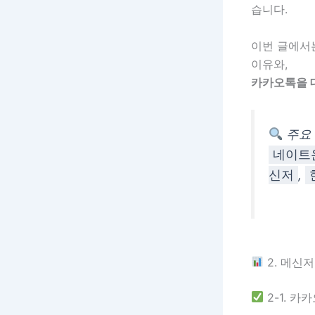
습니다.
이번 글에서
이유와,
카카오톡을 
주요 
네이트
,
신저
2. 메신
2-1. 