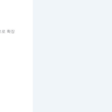
으로 확장