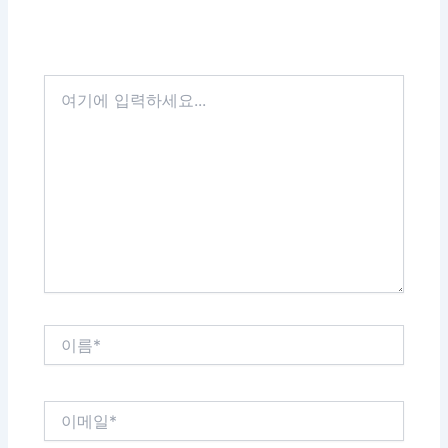
여
기
에
입
력
하
세
요...
이
름
*
이
메