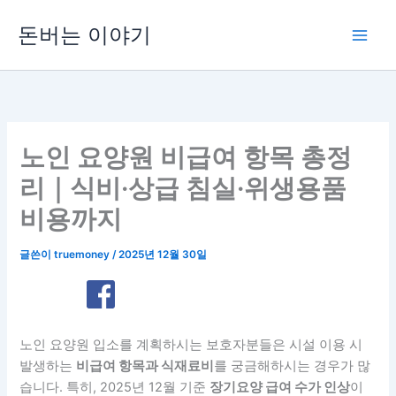
콘
돈버는 이야기
텐
츠
로
건
너
뛰
노인 요양원 비급여 항목 총정
기
리｜식비·상급 침실·위생용품
비용까지
글쓴이
truemoney
/
2025년 12월 30일
노인 요양원 입소를 계획하시는 보호자분들은 시설 이용 시
발생하는
비급여 항목과 식재료비
를 궁금해하시는 경우가 많
습니다. 특히, 2025년 12월 기준
장기요양 급여 수가 인상
이