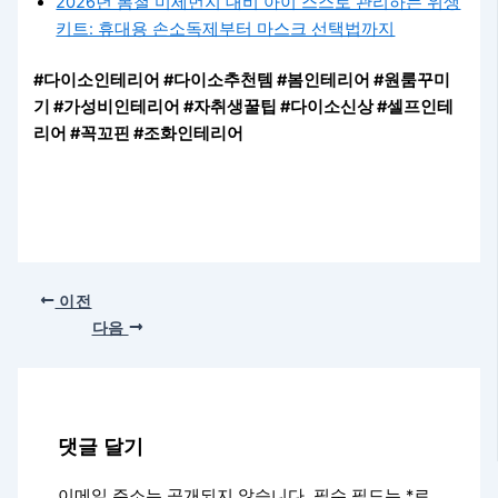
2026년 봄철 미세먼지 대비 아이 스스로 관리하는 위생
키트: 휴대용 손소독제부터 마스크 선택법까지
#다이소인테리어 #다이소추천템 #봄인테리어 #원룸꾸미
기 #가성비인테리어 #자취생꿀팁 #다이소신상 #셀프인테
리어 #꼭꼬핀 #조화인테리어
이전
다음
댓글 달기
이메일 주소는 공개되지 않습니다.
필수 필드는
*
로