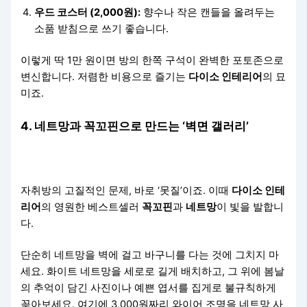
우드 코스터 (2,000원):
향수나 작은 캔들을 올려두는
소품 받침으로 쓰기 좋습니다.
이렇게 딱 1만 원이면 방의 한쪽 구석이 완벽한 포토존으로
변신합니다. 저렴한 비용으로 즐기는
다이소 인테리어
의 묘
미죠.
4. 네트망과 꼭꼬핀으로 만드는 ‘벽면 갤러리’
자취방의 고질적인 문제, 바로 ‘못질’이죠. 이때
다이소 인테
리어
의 영원한 베스트셀러
꼭꼬핀
과
네트망
이 빛을 발합니
다.
단순히 네트망을 벽에 걸고 바구니를 다는 것에 그치지 마
세요. 화이트 네트망을 세로로 길게 배치하고, 그 위에 봄날
의 추억이 담긴 사진이나 예쁜 엽서를 집게로 불규칙하게
꽂아보세요. 여기에 3,000원짜리 와이어 조명을 네트망 사