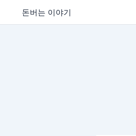
콘
돈버는 이야기
텐
츠
로
건
너
뛰
기