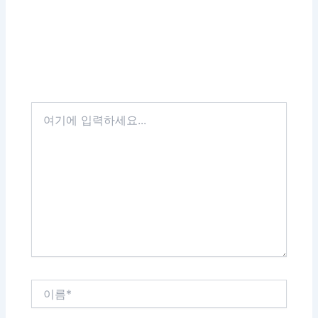
여
기
에
입
력
하
세
요...
이
름
*