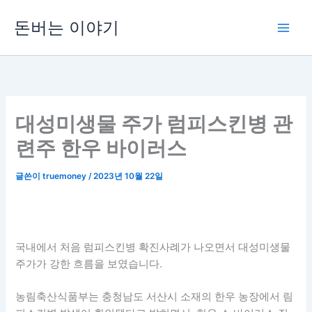
콘
돈버는 이야기
텐
츠
로
건
너
뛰
대성미생물 주가 럼피스킨병 관
기
련주 한우 바이러스
글쓴이
truemoney
/
2023년 10월 22일
국내에서 처음 럼피스킨병 확진사례가 나오면서 대성미생물
주가가 강한 흐름을 보였습니다.
농림축산식품부는 충청남도 서산시 소재의 한우 농장에서 림