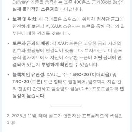
Delivery’ 기준을 충족하는 표준 400온스 금괴(Gold Bar)의
실제 물리적인 소유권
을 나타냅니다.
보관 및 위치:
이 금괴들은 스위스에 위치한
최첨단 금고
에
안전하게 보관되며, XAUt 소유자는 토큰을 통해 금괴의 일
부분에 대한 권리를 갖습니다.
토큰과 금괴의 매핑:
각 XAUt 토큰은 고유한 금괴 시리얼
번호와 할당량에 연결되어 있습니다. 투자자는 테더 골드
공식 웹사이트에서 자신이 소유한 토큰이
어떤 금괴에 연
결
되어 있는지
투명하게 확인
할 수 있습니다.
블록체인 유연성:
XAUt는 주로
ERC-20 (이더리움)
및
TRC-20 (트론)
토큰 형태로 발행되어, 암호화폐 지갑 간
의 전송이 간편하고 탈중앙화 금융(DeFi) 프로토콜과의
연
동성이 높습니다.
2. 2025년 11월, 테더 골드가 안전자산 포트폴리오의 핵심인
이유