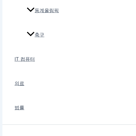
동계올림픽
축구
IT 컴퓨터
의료
법률