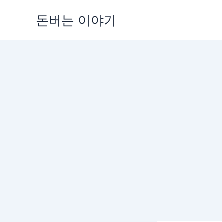
콘
돈버는 이야기
텐
츠
로
건
너
뛰
기