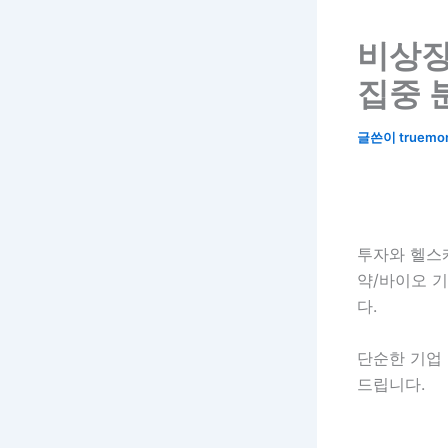
비상장
집중 
글쓴이
truemo
투자와 헬스케
약/바이오 
다.
단순한 기업 
드립니다.