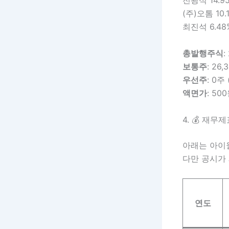
전광석 14.9
(주)오톰 10.
최진석 6.48
총발행주식
:
보통주
: 26,
우선주
: 0주 
액면가
: 50
4. 💰 재무
아래는 아이
다만 공시가
연도