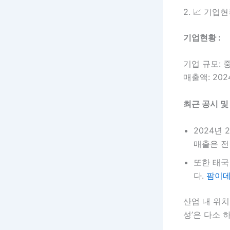
2. 📈 기업
기업현황 :
기업 규모: 
매출액: 20
최근 공시 및
2024년
매출은 전
또한 태국
다.
팜이데
산업 내 위치
성’은 다소