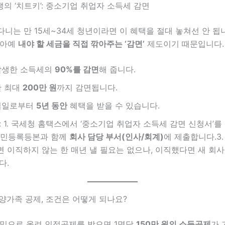
생의 ‘치트키’: 중소기업 취업자 소득세 감면
니는 만 15세~34세 청년이라면 이 혜택을 절대 놓쳐선 안 됩니
 아예
내야 할 세금을 직접 깎아주는 ‘감면’
제도이기 때문입니다.
생한 소득세의
90%를 감면
해 줍니다.
 최대
200만 원
까지 감면됩니다.
업일로부터
5년 동안
혜택을 받을 수 있습니다.
: 1. 국세청 홈택스에서 ‘중소기업 취업자 소득세 감면 신청서’
 주민등록등본과 함께
회사 담당 부서(인사/회계)
에 제출합니다.3
 이직하지 않는 한 매년 낼 필요는 없으나, 이직했다면 새 회사
다.
부양가족 공제, 조건은 어떻게 되나요?
 밑으로 올려 인적공제를 받으면 1명당
150만 원의 소득공제
가 