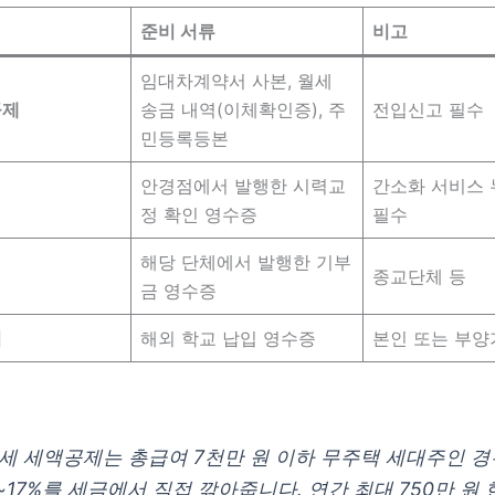
준비 서류
비고
임대차계약서 사본, 월세
공제
송금 내역(이체확인증), 주
전입신고 필수
민등록등본
안경점에서 발행한 시력교
간소화 서비스 
정 확인 영수증
필수
해당 단체에서 발행한 기부
종교단체 등
금 영수증
비
해외 학교 납입 영수증
본인 또는 부양
세 세액공제는 총급여 7천만 원 이하 무주택 세대주인 경
5~17%를 세금에서 직접 깎아줍니다. 연간 최대 750만 원