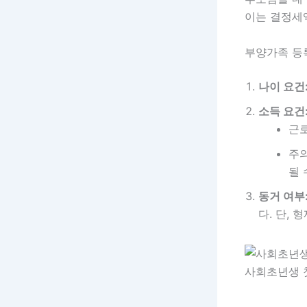
이는 결정세
부양가족 등
나이 요건
소득 요건
근
주의
될 
동거 여부
다. 단,
사회초년생 첫