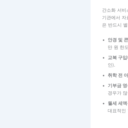
간소화 서비스
기관에서 자료
은 반드시 
안경 및 
만 원 한도
교복 구입
인).
취학 전 
기부금 영
경우가 많
월세 세액
대표적인 