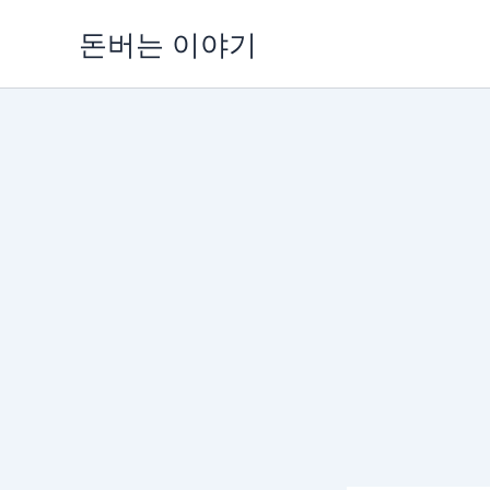
콘
돈버는 이야기
텐
츠
로
건
너
뛰
기