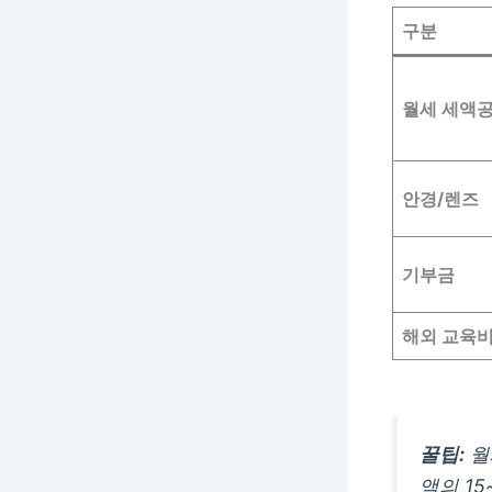
구분
월세 세액
안경/렌즈
기부금
해외 교육
꿀팁:
월
액의 1