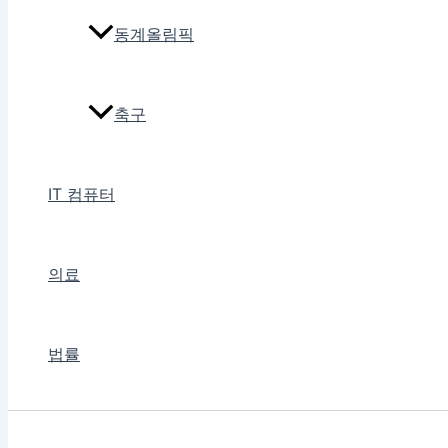
동계올림픽
축구
IT 컴퓨터
의료
법률