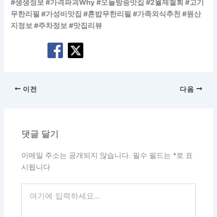
#생생정보 #가격파괴Why #오늘방송맛집 #2월제철회 #고기
무한리필 #가성비맛집 #혼밥무한리필 #가족외식추천 #원산
지정보 #주차정보 #맛집리뷰
이전
다음
댓글 달기
이메일 주소는 공개되지 않습니다.
필수 필드는
*
로 표
시됩니다
여
기
에
입