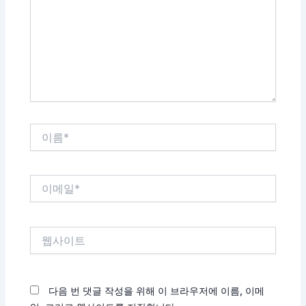
력
하
세
요...
이
름
*
이
메
일
*
웹
사
이
트
다음 번 댓글 작성을 위해 이 브라우저에 이름, 이메