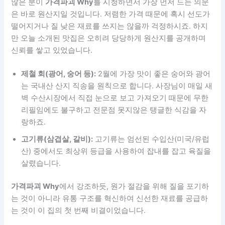
많은 분이
가격파괴 Why
를 시청하면서 가장 먼저 드는 의문
은 바로 원산지일 것입니다. 저렴한 가격 때문에 혹시 선도가
떨어지거나 질 낮은 재료를 쓰지는 않을까 걱정하시죠. 하지
만 오늘 소개된 맛집은 오히려 당당하게 원산지를 공개하며
신뢰를 쌓고 있었습니다.
제철 회(광어, 숭어 등):
2월에 가장 맛이 좋은 숭어와 광어
는 국내산 산지 직송을 원칙으로 합니다. 사장님이 매일 새
벽 수산시장에서 직접 눈으로 보고 가져오기 때문에 무한
리필임에도 불구하고 전문점 못지않은 탱글한 식감을 자
랑하죠.
고기류(삼겹살, 갈비):
고기류는 엄선된 수입산(미국/유럽
산) 중에서도 최상위 등급을 사용하여 잡내를 잡고 육질을
살렸습니다.
가격파괴 Why
에서 강조하듯, 원가 절감을 위해 질을 포기하
는 것이 아니라 유통 구조를 혁신하여 신선한 재료를 공급하
는 것이 이 집의 첫 번째 비결이었습니다.