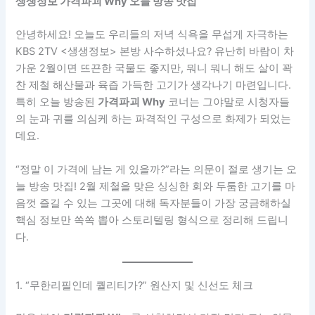
생생정보 가격파괴 Why 오늘 방송 맛집
안녕하세요! 오늘도 우리들의 저녁 식욕을 무섭게 자극하는
KBS 2TV <생생정보> 본방 사수하셨나요? 유난히 바람이 차
가운 2월이면 뜨끈한 국물도 좋지만, 뭐니 뭐니 해도 살이 꽉
찬 제철 해산물과 육즙 가득한 고기가 생각나기 마련입니다.
특히 오늘 방송된
가격파괴 Why
코너는 그야말로 시청자들
의 눈과 귀를 의심케 하는 파격적인 구성으로 화제가 되었는
데요.
“정말 이 가격에 남는 게 있을까?”라는 의문이 절로 생기는 오
늘 방송 맛집! 2월 제철을 맞은 싱싱한 회와 두툼한 고기를 마
음껏 즐길 수 있는 그곳에 대해 독자분들이 가장 궁금해하실
핵심 정보만 쏙쏙 뽑아 스토리텔링 형식으로 정리해 드립니
다.
1. “무한리필인데 퀄리티가?” 원산지 및 신선도 체크