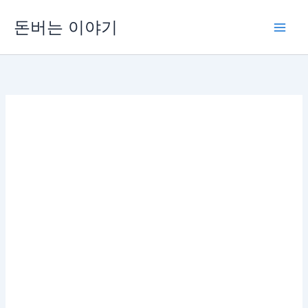
콘
돈버는 이야기
텐
츠
로
건
너
뛰
기