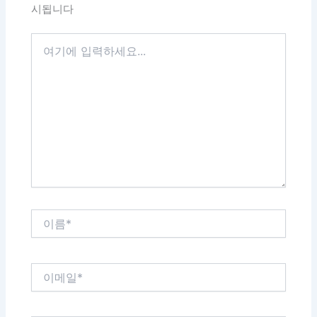
시됩니다
여
기
에
입
력
하
세
요...
이
름
*
이
메
일
*