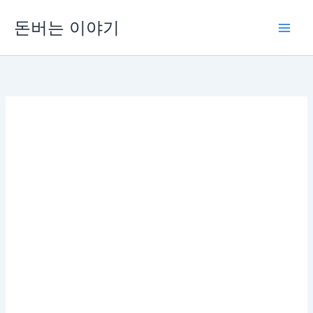
콘
돈버는 이야기
텐
츠
로
건
너
뛰
기