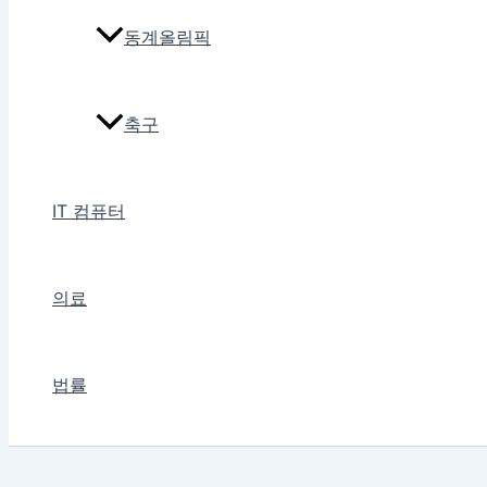
동계올림픽
축구
IT 컴퓨터
의료
법률