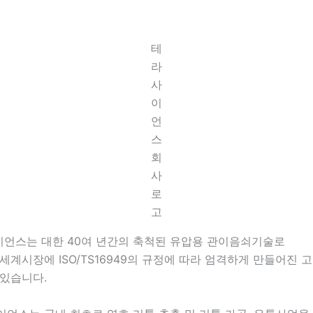
테
라
사
이
언
스
회
사
로
고
사이언스는 대한 40여 년간의 축척된 유압용 관이음쇠기술로
세계시장에 ISO/TS16949의 규정에 따라 엄격하게 만들어진 
 있습니다.