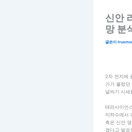
신안 
망 분
글쓴이
truemo
2차 전지에 
가가 올랐던 
널띄기 시세
테라사이언스
지하수에서 
측은 신안 염
겠다고 발표