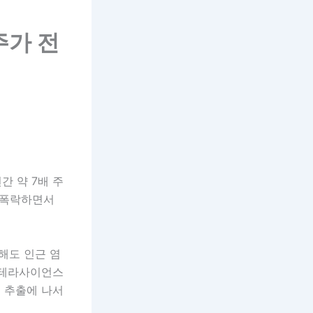
주가 전
간 약 7배 주
지 폭락하면서
해도 인근 염
 테라사이언스
튬 추출에 나서