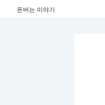
콘
돈버는 이야기
텐
츠
로
건
너
뛰
기