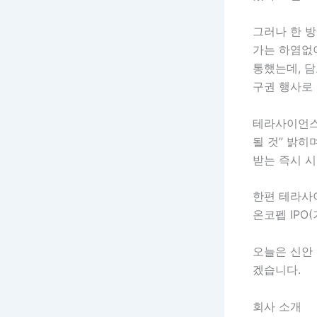
그러나 한 
가는 하염없
통했는데, 
구권 행사로
테라사이언스
될 것” 밝히
받는 즉시 
한편 테라사
온코펩 IPO
오늘은 신안
겠습니다.
회사 소개