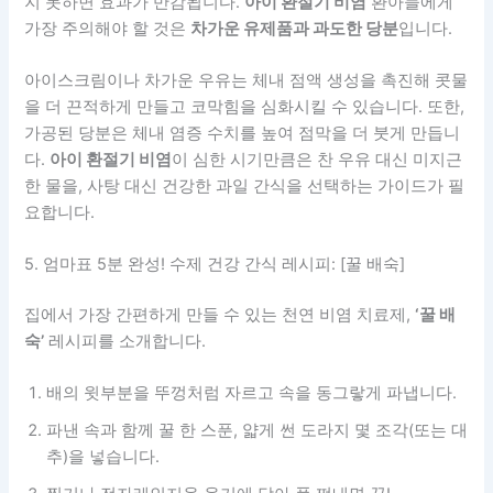
요합니다.
5. 엄마표 5분 완성! 수제 건강 간식 레시피: [꿀 배숙]
집에서 가장 간편하게 만들 수 있는 천연 비염 치료제,
‘꿀 배
숙’
레시피를 소개합니다.
배의 윗부분을 뚜껑처럼 자르고 속을 동그랗게 파냅니다.
파낸 속과 함께 꿀 한 스푼, 얇게 썬 도라지 몇 조각(또는 대
추)을 넣습니다.
찜기나 전자레인지용 용기에 담아 푹 쪄내면 끝!
배의 시원한 성질과 도라지의 따뜻한 성질이 만나
아이 환절
기 비염
으로 지친 호흡기를 부드럽게 감싸줍니다. 달콤한 맛
덕분에 아이들이 푸딩처럼 맛있게 떠먹을 수 있어 밤마다 코
가 막혀 고생하는 아이들에게 최고의 야식이 됩니다.