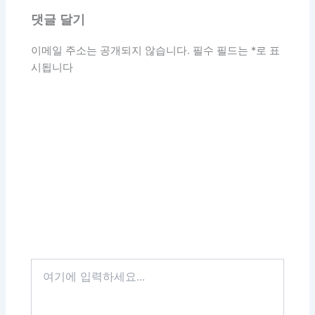
여
기
에
입
력
하
세
요...
이