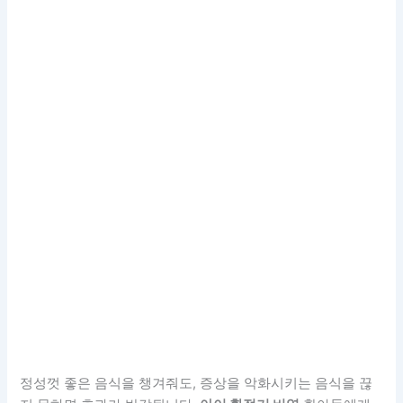
정성껏 좋은 음식을 챙겨줘도, 증상을 악화시키는 음식을 끊
지 못하면 효과가 반감됩니다.
아이 환절기 비염
환아들에게
가장 주의해야 할 것은
차가운 유제품과 과도한 당분
입니다.
아이스크림이나 차가운 우유는 체내 점액 생성을 촉진해 콧물
을 더 끈적하게 만들고 코막힘을 심화시킬 수 있습니다. 또한,
가공된 당분은 체내 염증 수치를 높여 점막을 더 붓게 만듭니
다.
아이 환절기 비염
이 심한 시기만큼은 찬 우유 대신 미지근
한 물을, 사탕 대신 건강한 과일 간식을 선택하는 가이드가 필