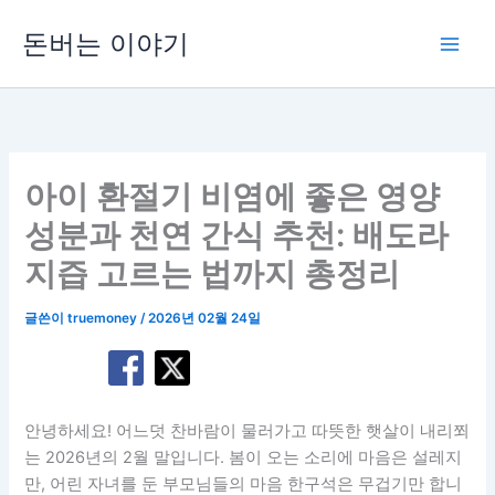
콘
돈버는 이야기
텐
츠
로
건
너
뛰
아이 환절기 비염에 좋은 영양
기
성분과 천연 간식 추천: 배도라
지즙 고르는 법까지 총정리
글쓴이
truemoney
/
2026년 02월 24일
안녕하세요! 어느덧 찬바람이 물러가고 따뜻한 햇살이 내리쬐
는 2026년의 2월 말입니다. 봄이 오는 소리에 마음은 설레지
만, 어린 자녀를 둔 부모님들의 마음 한구석은 무겁기만 합니