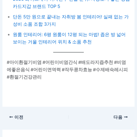
#아이환절기비염 #어린이비염간식 #배도라지즙추천 #비염
에좋은음식 #어린이면역력 #작두콩차효능 #수제배숙레시피
#환절기건강관리
이전
다음
댓글 달기
이메일 주소는 공개되지 않습니다.
필수 필드는
*
로 표
시됩니다