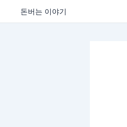
콘
돈버는 이야기
텐
츠
로
건
너
뛰
기