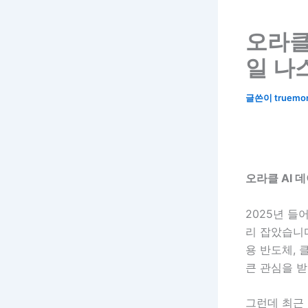
오라클 
일 나
글쓴이
truemo
오라클 AI 
2025년 들
리 잡았습니다
용 반도체, 
큰 관심을 
그런데 최근