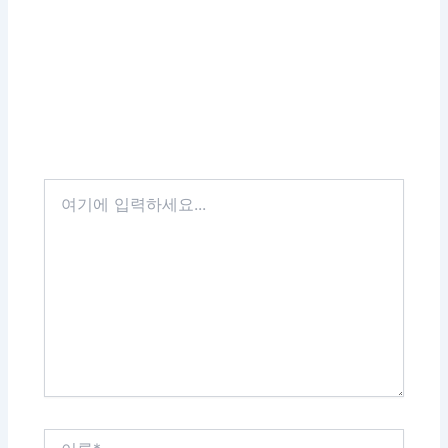
여
기
에
입
력
하
세
요...
이