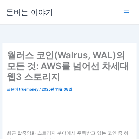
콘
돈버는 이야기
텐
츠
로
건
너
뛰
월러스 코인(Walrus, WAL)의
기
모든 것: AWS를 넘어선 차세대
웹3 스토리지
글쓴이
truemoney
/
2025년 11월 08일
최근 탈중앙화 스토리지 분야에서 주목받고 있는 코인 중 하