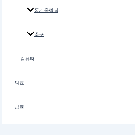
동계올림픽
축구
IT 컴퓨터
의료
법률