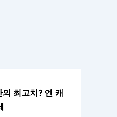
만의 최고치? 엔 캐
체