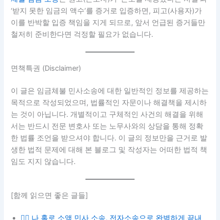
‘받지 못한 임금의 액수’를 증거로 입증하면, 피고(사용자)가
이를 반박할 입증 책임을 지게 되므로, 앞서 언급된 증거들만
철저히 준비한다면 걱정할 필요가 없습니다.
면책특권 (Disclaimer)
이 글은 임금체불 민사소송에 대한 일반적인 정보를 제공하는
목적으로 작성되었으며, 법률적인 자문이나 해결책을 제시하
는 것이 아닙니다. 개별적이고 구체적인 사건의 해결을 위해
서는 반드시 전문 변호사 또는 노무사와의 상담을 통해 정확
한 법률 조언을 받으셔야 합니다. 이 글의 정보만을 근거로 발
생한 법적 문제에 대해 본 블로그 및 작성자는 어떠한 법적 책
임도 지지 않습니다.
[함께 읽으면 좋은 글들]
🧑‍⚖️ 나 홀로 소액 민사 소송, 전자소송으로 완벽하게 끝내