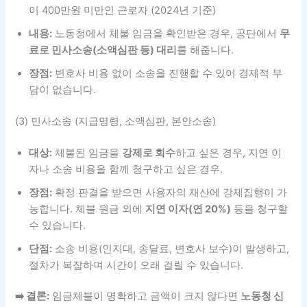
이 400만원 미만인 근로자 (2024년 기준)
내용:
노동청에서 체불 임금을 확인받은 경우, 공단에서
무
료로 민사소송(소액심판 등) 대리
를 해줍니다.
장점:
변호사 비용 없이 소송을 진행할 수 있어 경제적 부
담이 없습니다.
(3) 민사소송 (지급명령, 소액심판, 본안소송)
대상:
체불된 임금을
강제로 회수
하고 싶은 경우, 지연 이
자나 소송 비용을 함께 청구하고 싶은 경우.
장점:
확정 판결을 받으면 사용자의 재산에 강제집행이 가
능합니다. 체불 원금 외에
지연 이자(연 20%)
등을 청구할
수 있습니다.
단점:
소송 비용(인지대, 송달료, 변호사 보수)이 발생하고,
절차가 복잡하며 시간이 오래 걸릴 수 있습니다.
➡️ 결론:
임금체불이 명확하고 금액이 크지 않다면
노동청 신