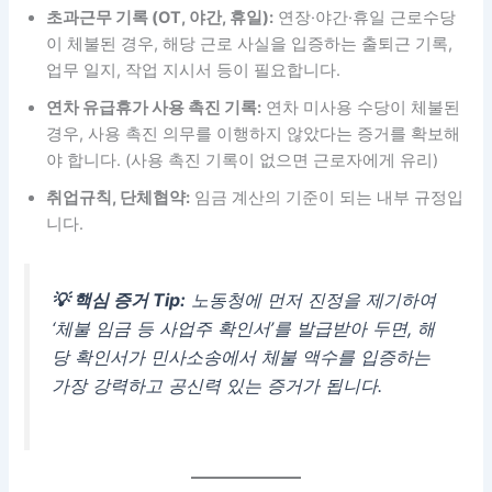
초과근무 기록 (OT, 야간, 휴일):
연장·야간·휴일 근로수당
이 체불된 경우, 해당 근로 사실을 입증하는 출퇴근 기록,
업무 일지, 작업 지시서 등이 필요합니다.
연차 유급휴가 사용 촉진 기록:
연차 미사용 수당이 체불된
경우, 사용 촉진 의무를 이행하지 않았다는 증거를 확보해
야 합니다. (사용 촉진 기록이 없으면 근로자에게 유리)
취업규칙, 단체협약:
임금 계산의 기준이 되는 내부 규정입
니다.
💡 핵심 증거 Tip:
노동청에 먼저 진정을 제기하여
‘체불 임금 등 사업주 확인서’를 발급받아 두면, 해
당 확인서가 민사소송에서 체불 액수를 입증하는
가장 강력하고 공신력 있는 증거가 됩니다.