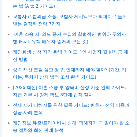
는 법 (A to Z 가이드)
교통사고 합의금 소송: 보험사 제시액보다 최대치로 높게
받는 결정적 전략 3가지
이혼 소송 시, 외도 증거 수집의 합법적인 범위와 주의사
항 (Feat. 유책 배우자 증거의 모든 것)
개인회생 신청 자격 완벽 가이드: 1인 사업자 월 변제금 계
산 방법
상속 재산 분할 심판 청구, 언제까지 해야 할까? (기간, 기
여분, 독차지 방지 법적 조치 완벽 가이드)
[2025 최신] 이혼 소송 후 양육비 산정 기준 완벽 가이드:
지급 거부 시 강제 확보 3단계 법적 절차
전세 사기 피해자를 위한 필독 가이드: 변호사 선임 비용과
성공 사례 분석
개인정보 유출/프라이버시 침해: 피해자가 꼭 알아야 할 소
송 절차와 최신 판례 분석