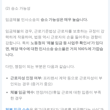
(2) 승소 가능성
임금체불 민사소송의
승소 가능성은 매우 높습니다.
임금체불의 경우, 근로기준법상 근로자를 보호하는 규정이 강
력하게 작용하며, 법원 역시 근로자의 손을 들어주는 경향이
강합니다. 특히
노동청의 ‘체불 임금 등 사업주 확인서’가 있다
면, 해당 액수에 대한 민사소송 승소율은 거의 100%에 가깝습
니다.
다만, 쟁점이 되는 부분은 다음과 같습니다.
근로자성 인정 여부:
프리랜서 계약 등으로 근로자성이 부
인되는 경우 (증거가 중요)
체불 임금 액수:
연장/야간/휴일 근로에 대한 입증이 부족
한 경우
체불 임금 소송
은 원고(근로자)가 ‘근로를 제공했다는 사실’과