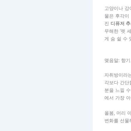
고양이나 강아
물은 후각이 
진
디퓨저 추
무해한 ‘펫 
게 숨 쉴 수
맺음말: 향기
자취방이라는
각보다 간단
분을 느낄 수
에서 가장 
올봄, 머리 
변화를 선물