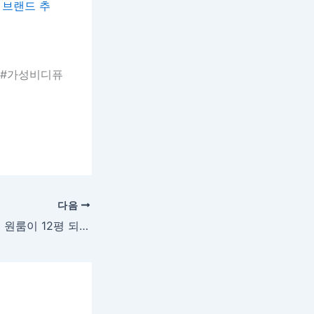
, 브랜드 추
 #가성비디퓨
다음
원룸 인테리어: 6평 원룸이 12평 되는 마법! 좁은 방 넓어 보이는 거울 인테리어 위치 & 소품 추천