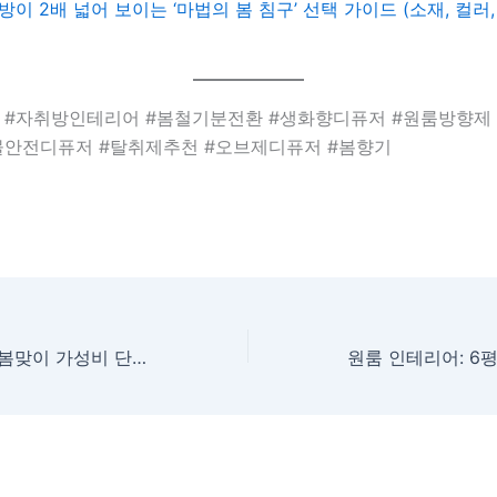
이 2배 넓어 보이는 ‘마법의 봄 침구’ 선택 가이드 (소재, 컬러
 #자취방인테리어 #봄철기분전환 #생화향디퓨저 #원룸방향제
물안전디퓨저 #탈취제추천 #오브제디퓨저 #봄향기
자취방 인테리어: 봄맞이 가성비 단모 러그 추천: 먼지 걱정 없는 물세탁 꿀템