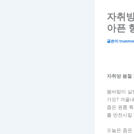
자취방
아픈 
글쓴이
truemo
자취방 봄철 
봄바람이 살
가요? 겨울
좁은 원룸 특
를 반전시킬 
오늘은 좁은 