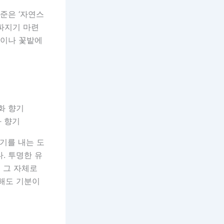
준은 ‘자연스
파지기 마련
길이나 꽃밭에
화 향기
향기를 내는 도
. 투명한 유
 그 자체로
 해도 기분이