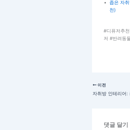
좁은 자취방
천)
#디퓨저추천
저 #반려동
이전
댓글 달기