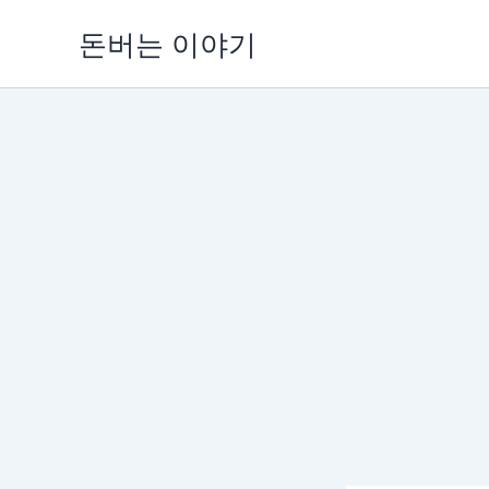
콘
돈버는 이야기
텐
츠
로
건
너
뛰
기