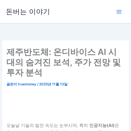
콘
돈버는 이야기
텐
츠
로
건
너
뛰
제주반도체: 온디바이스 AI 시
기
대의 숨겨진 보석, 주가 전망 및
투자 분석
글쓴이
truemoney
/
2025년 11월 13일
오늘날 기술의 발전 속도는 눈부시며, 특히
인공지능(AI)
은