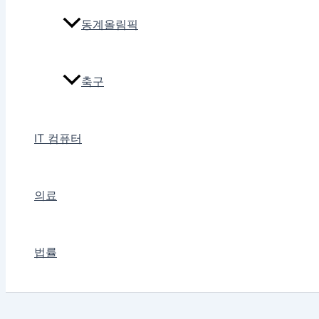
동계올림픽
축구
IT 컴퓨터
의료
법률