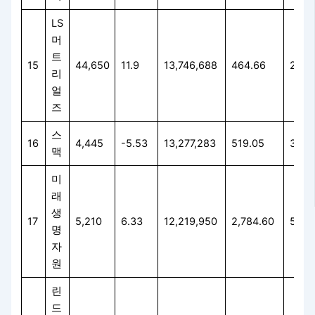
LS
머
트
15
44,650
11.9
13,746,688
464.66
20.3
리
얼
즈
스
16
4,445
-5.53
13,277,283
519.05
32.9
맥
미
래
생
17
5,210
6.33
12,219,950
2,784.60
59.8
명
자
원
린
드