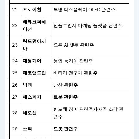
21
프로이천
투명 디스플레이 OLED 관련주
레뷰코퍼레
22
인플루언서 마케팅 플랫폼 관련주
이션
린드먼아시
23
오픈 AI 챗봇 관련주
아
24
대동기어
농업 농기계 관련주
25
에코앤드림
배터리 전구체 관련주
26
빅텍
방산 관련주
27
에스피지
로봇 관련주
반도체 장비 관련주자사주 소각 관
28
네오셈
련주
29
스맥
로봇 관련주