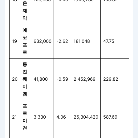
온
제
약
에
코
19
632,000
-2.62
181,048
47.75
0.6
프
로
동
진
20
쎄
41,800
-0.59
2,452,969
229.82
4.7
미
켐
프
로
21
3,330
4.06
25,304,420
587.69
89.
이
천