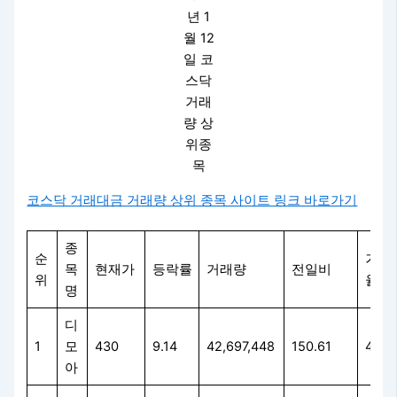
년 1
월 12
일 코
스닥
거래
량 상
위종
목
코스닥 거래대금 거래량 상위 종목 사이트 링크 바로가기
종
순
거래
목
현재가
등락률
거래량
전일비
위
율
명
디
1
모
430
9.14
42,697,448
150.61
41.9
아