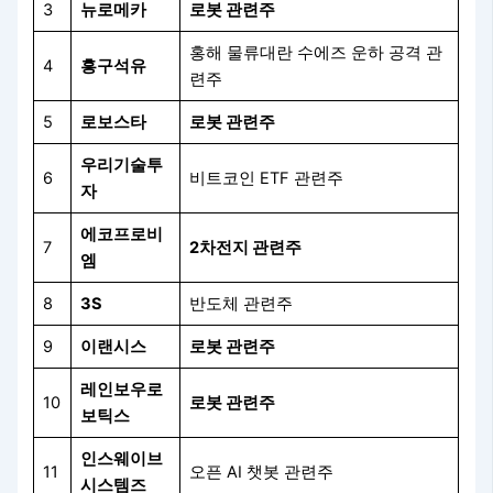
3
뉴로메카
로봇 관련주
홍해 물류대란 수에즈 운하 공격 관
4
흥구석유
련주
5
로보스타
로봇 관련주
우리기술투
6
비트코인 ETF 관련주
자
에코프로비
7
2차전지 관련주
엠
8
3S
반도체 관련주
9
이랜시스
로봇 관련주
레인보우로
10
로봇 관련주
보틱스
인스웨이브
11
오픈 AI 챗봇 관련주
시스템즈