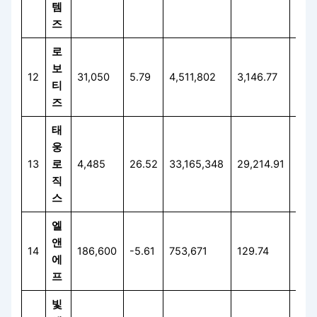
템
즈
로
보
12
31,050
5.79
4,511,802
3,146.77
35.
티
즈
태
웅
13
로
4,485
26.52
33,165,348
29,214.91
86.
직
스
엘
앤
14
186,600
-5.61
753,671
129.74
2.0
에
프
빛