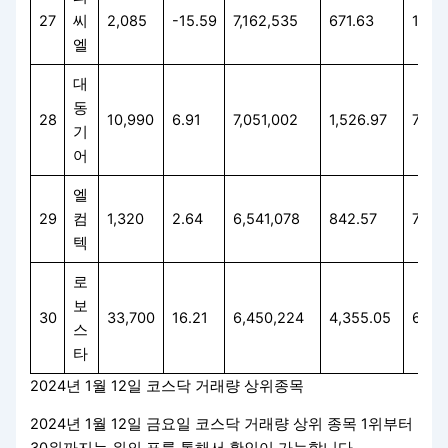
27
씨
2,085
-15.59
7,162,535
671.63
13.9
엘
대
동
28
10,990
6.91
7,051,002
1,526.97
78.4
기
어
엘
29
컴
1,320
2.64
6,541,078
842.57
7.75
텍
로
보
30
33,700
16.21
6,450,224
4,355.05
66.1
스
타
2024년 1월 12일 코스닥 거래량 상위종목
2024년 1월 12일 금요일 코스닥 거래량 상위 종목 1위부터