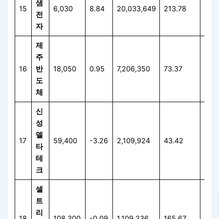
샘
15
6,030
8.84
20,033,649
213.78
248
전
자
제
주
16
반
18,050
0.95
7,206,350
73.37
20.
도
체
신
성
델
17
59,400
-3.26
2,109,924
43.42
7.6
타
테
크
셀
트
리
18
108,300
-0.09
1,109,236
165.67
2.8