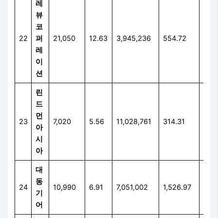
레
뷰
코
22
퍼
21,050
12.63
3,945,236
554.72
35.
레
이
션
린
드
먼
23
7,020
5.56
11,028,761
314.31
80.
아
시
아
대
동
24
10,990
6.91
7,051,002
1,526.97
78.
기
어