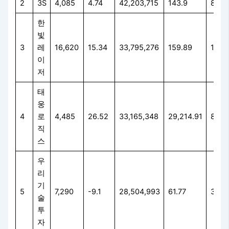
2
3S
4,085
4.74
42,203,715
143.9
86.9
한
빛
3
레
16,620
15.34
33,795,276
159.89
158.
이
저
태
웅
4
로
4,485
26.52
33,165,348
29,214.91
86.3
직
스
우
리
기
5
7,290
-9.1
28,504,993
61.77
33.9
술
투
자