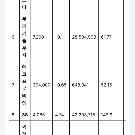
스
타
우
리
기
6
7,290
-9.1
28,504,993
61.77
33.
술
투
자
에
코
프
7
304,000
-0.65
648,041
52.15
0.6
로
비
엠
8
3S
4,085
4.74
42,203,715
143.9
86.
이
랜