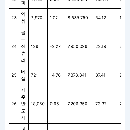
피
엑
23
2,970
1.02
8,635,750
54.12
12.0
셈
골
든
24
센
129
-2.27
7,950,096
22.19
3.87
츄
리
베
25
721
-4.76
7,878,841
37.41
9.86
셀
제
주
26
반
18,050
0.95
7,206,350
73.37
20.9
도
체
피