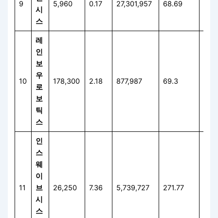
9
5,960
0.17
27,301,957
68.69
91.
시
스
레
인
보
우
10
178,300
2.18
877,987
69.3
4.5
로
보
틱
스
인
스
웨
이
11
브
26,250
7.36
5,739,727
271.77
117.
시
스