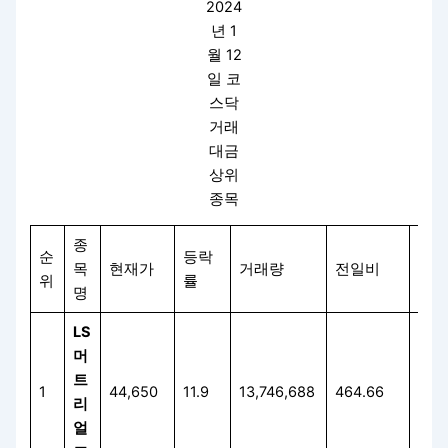
2024
년 1
월 12
일 코
스닥
거래
대금
상위
종목
종
순
등락
거래
목
현재가
거래량
전일비
위
률
율
명
LS
머
트
1
44,650
11.9
13,746,688
464.66
20.
리
얼