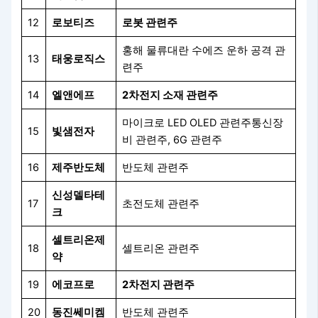
12
로보티즈
로봇 관련주
홍해 물류대란 수에즈 운하 공격 관
13
태웅로직스
련주
14
엘앤에프
2차전지 소재 관련주
마이크로 LED OLED 관련주통신장
15
빛샘전자
비 관련주, 6G 관련주
16
제주반도체
반도체 관련주
신성델타테
17
초전도체 관련주
크
셀트리온제
18
셀트리온 관련주
약
19
에코프로
2차전지 관련주
20
동진쎄미켐
반도체 관련주