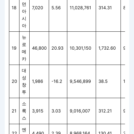
먼
18
7,020
5.56
11,028,761
314.31
80.5
아
시
아
뉴
로
19
46,800
20.93
10,301,150
1,732.60
98.6
메
카
대
성
20
1,986
-16.2
9,546,899
38.5
17.6
창
투
소
21
룩
3,915
3.03
9,016,007
312.21
92.3
스
엔
22
4,490
2.39
8,968,164
130.41
20.5