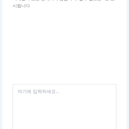
시됩니다
여
기
에
입
력
하
세
요...