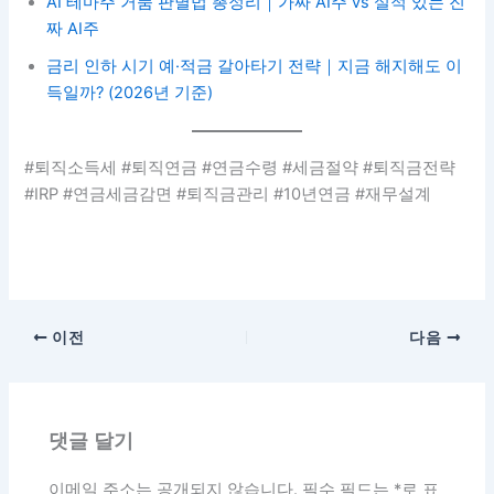
AI 테마주 거품 판별법 총정리｜가짜 AI주 vs 실적 있는 진
짜 AI주
금리 인하 시기 예·적금 갈아타기 전략｜지금 해지해도 이
득일까? (2026년 기준)
#퇴직소득세 #퇴직연금 #연금수령 #세금절약 #퇴직금전략
#IRP #연금세금감면 #퇴직금관리 #10년연금 #재무설계
이전
다음
댓글 달기
이메일 주소는 공개되지 않습니다.
필수 필드는
*
로 표