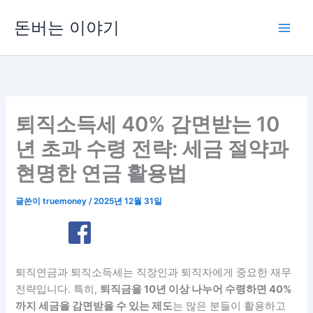
콘
돈버는 이야기
텐
츠
로
건
너
뛰
퇴직소득세 40% 감면받는 10
기
년 초과 수령 전략: 세금 절약과
현명한 연금 활용법
글쓴이
truemoney
/
2025년 12월 31일
퇴직연금과 퇴직소득세는 직장인과 퇴직자에게 중요한 재무
전략입니다. 특히,
퇴직금을 10년 이상 나누어 수령하면 40%
까지 세금을 감면받을 수 있는 제도
는 많은 분들이 활용하고