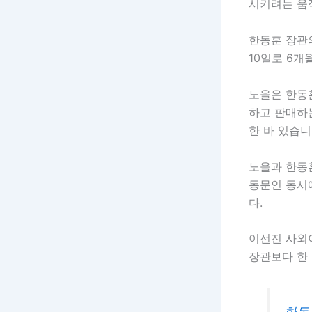
시키려는 움
한동훈 장관의
10일로 6개
노을은 한동훈
하고 판매하는
한 바 있습니
노을과 한동
동문인 동시
다.
이선진 사외이
장관보다 한
한동