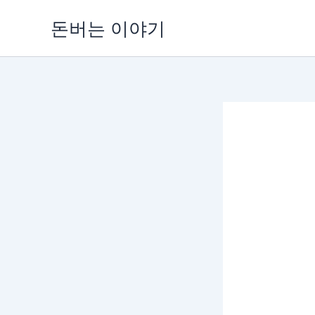
콘
돈버는 이야기
텐
츠
로
건
너
뛰
기