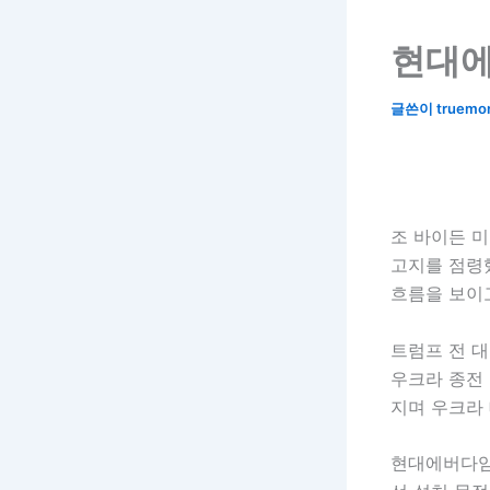
현대에
글쓴이
truemo
조 바이든 
고지를 점령
흐름을 보이
트럼프 전 대
우크라 종전
지며 우크라
현대에버다임