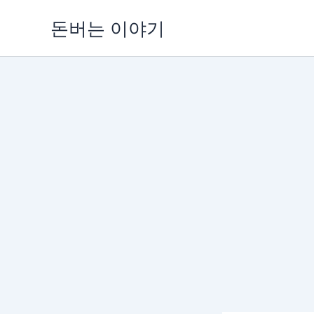
콘
돈버는 이야기
텐
츠
로
건
너
뛰
기