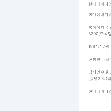
현대에버다임
현대에버다임
홈페이지 
3300(주식담
1994년 7
전병찬 대표이
감사인은 한
(광명지점)입
현대에버다임