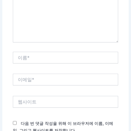
력
하
세
요...
이
름
*
이
메
일
*
웹
사
이
트
다음 번 댓글 작성을 위해 이 브라우저에 이름, 이메
일, 그리고 웹사이트를 저장합니다.