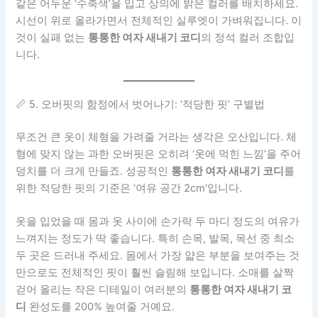
같은 어두운 ‘수축색’을 입고 상의에 밝은 컬러를 배치하세요.
시선이 위로 올라가면서 전체적인 실루엣이 가벼워집니다. 이
것이 실패 없는
통통한 여자 새내기 코디
의 정석 컬러 조합입
니다.
📏 5. 오버핏의 함정에서 벗어나기: ‘적당한 핏’ 구별법
무조건 큰 옷이 체형을 가려줄 거라는 생각은 오산입니다. 체
형에 맞지 않는 과한 오버핏은 오히려 ‘옷에 먹힌 느낌’을 주어
덩치를 더 크게 만들죠. 성공적인
통통한 여자 새내기 코디
를
위한 적당한 핏의 기준은 ‘여유 공간 2cm’입니다.
옷을 입었을 때 몸과 옷 사이에 손가락 두 마디 정도의 여유가
느껴지는 정도가 딱 좋습니다. 특히 손목, 발목, 목선 중 최소
두 곳은 드러내 주세요. 몸에서 가장 얇은 부분을 보여주는 것
만으로도 전체적인 핏이 훨씬 슬림해 보입니다. 소매를 살짝
걷어 올리는 작은 디테일이 여러분의
통통한 여자 새내기 코
디
완성도를 200% 높여줄 거예요.