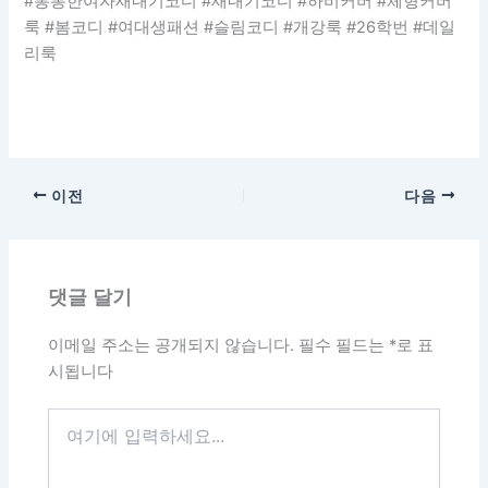
#통통한여자새내기코디 #새내기코디 #하비커버 #체형커버
룩 #봄코디 #여대생패션 #슬림코디 #개강룩 #26학번 #데일
리룩
이전
다음
댓글 달기
이메일 주소는 공개되지 않습니다.
필수 필드는
*
로 표
시됩니다
여
기
에
입