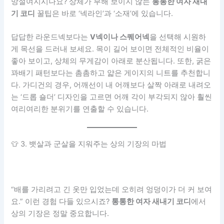
망설여지시나요? 상체가 부해 보이지 않는
통통한 여자 새내
기 코디
꿀팁은 바로 ‘넥라인’과 ‘소재’에 있습니다.
답답한 라운드넥보다는
V넥이나 스퀘어넥
을 선택해 시원하
게 목선을 드러내 보세요. 목이 길어 보이면 전체적인 비율이
좋아 보이고, 상체의 무게감이 아래로 분산됩니다. 또한, 굵은
꽈배기 패턴보다는 촘촘하고 얇은 게이지의 니트를 추천합니
다. 가디건의 경우, 어깨선이 내 어깨보다 살짝 아래로 내려오
는 ‘드롭 숄더’ 디자인을 고르면 어깨 각이 부각되지 않아 훨씬
여리여리한 분위기를 연출할 수 있습니다.
👕 3. 뱃살과 군살을 지워주는 상의 기장의 마법
“배를 가리려고 긴 옷만 입었는데 오히려 엉덩이가 더 커 보여
요.” 이런 경험 다들 있으시죠?
통통한 여자 새내기 코디
에서
상의 기장은 정말 중요합니다.