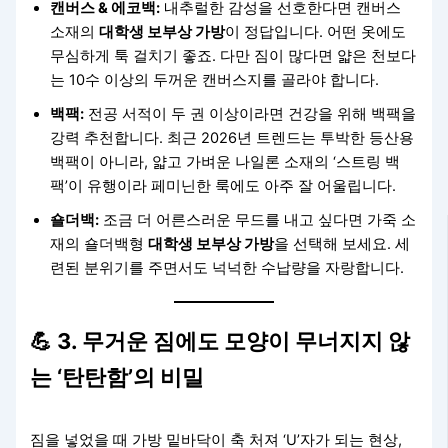
캔버스 & 에코백:
내추럴한 감성을 선호한다면 캔버스
소재의
대학생 보부상 가방
이 정답입니다. 어떤 옷에도
무심하게 툭 걸치기 좋죠. 다만 짐이 많다면 얇은 천보다
는 10수 이상의 두꺼운 캔버스지를 골라야 합니다.
백팩:
전공 서적이 두 권 이상이라면 건강을 위해 백팩을
강력 추천합니다. 최근 2026년 트렌드는 투박한 등산용
백팩이 아니라, 얇고 가벼운 나일론 소재의 ‘스트링 백
팩’이 유행이라 페미닌한 룩에도 아주 잘 어울립니다.
숄더백:
조금 더 어른스러운 무드를 내고 싶다면 가죽 소
재의 숄더백형
대학생 보부상 가방
을 선택해 보세요. 세
련된 분위기를 주면서도 넉넉한 수납량을 자랑합니다.
💪 3. 무거운 짐에도 모양이 무너지지 않
는 ‘탄탄함’의 비밀
짐을 넣었을 때 가방 밑바닥이 축 처져 ‘U’자가 되는 현상,