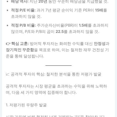
배당 역사:
지난
20년
동안 꾸준히 배당금을 지급했을 것.
적정 P/E 비율:
과거 7년 평균 순이익 기준 PER이
15배
를
초과하지 않을 것.
적정 P/B 비율:
주가순자산비율(PBR)이
1.5배
를 초과하지
않으며, P/E와 P/B의 곱이
22.5
를 초과하지 않을 것.
👉 핵심 교훈:
방어적 투자자는 화려한 수익률 대신
안정성
과
장기적인 꾸준함
을 목표로 하며, 이는 철저한 재무 건전성 기
준을 통해 달성됩니다.
📈 공격적 투자의 핵심: 철저한 분석을 통한 저평가 발굴
공격적 투자자는 시장 평균을 초과하는 수익을 위해 노력하
며, 다음 세 가지 영역에 집중해야 합니다.
1. 저평가된 우량주 발굴
시장 가치에 비해 현저히 낮게 거래되는 ‘딜’을 찾아냅니다.