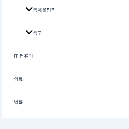
동계올림픽
축구
IT 컴퓨터
의료
법률