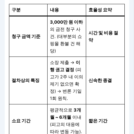
구분
내용
효율성 요약
3,000만 원 이하
의 금전 청구 사
시간 및 비용 절
청구 금액 기준
건. (대부분의 쇼
약
핑몰 환불 건 해
당)
소장 제출 →
이
행 권고 결정
(피
고가 2주 내 이의
절차상의 특징
신속한 종결
제기 없으면 확
정) → 변론 기일
1회 원칙.
평균적으로
3개
월 ~ 6개월
이내
소요 기간
짧은 기간
(피고의 대응에
따라 변동 가능).