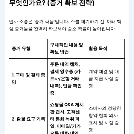
무엇인가요? (증거 확보 전략)
민사 소송은 ‘증거 싸움’입니다. 소를 제기하기 전, 아래 핵
심 증거들을 완벽히 확보해야 승소 확률이 높아집니다.
구체적인 내용 및
증거 유형
활용 목적
확보 방법
주문 내역 캡처,
결제 영수증 (카
계약 체결 및 대
1. 구매 및 결제 증
드사/은행 거래
금 지급 사실 증
명
내역), 입금 확인
명.
증.
쇼핑몰 Q&A 게시
소비자의 정당한
판 캡처, 고객센
청약 철회 의사
2. 환불 요구 기록
터 통화 녹취 파
표시 및 시점 증
일, 이메일/카카
명.
오톡 대화 내역.