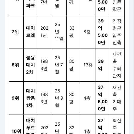
7년
평
5,00
명문
파크
월
0만
학군
39
가장
25
대치
202
33
억
최근
7위
년
8층
르엘
1년
평
5,00
입주
11월
0만
신축
재건
쌍용
25
198
30
39
축
8위
대치
년 7
13층
3년
평
억
수혜
2차
월
단지
37
재건
대치
25
198
30
억
축
9위
쌍용
년 9
4층
3년
평
5,00
기대
1차
월
0만
주
대치
37
최신
25
푸르
202
32
억
축
10위
년
4층