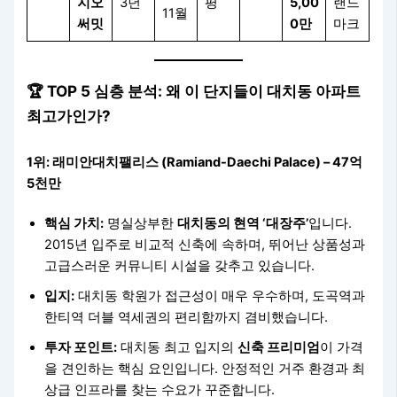
지오
3년
평
5,00
랜드
11월
써밋
0만
마크
🏆 TOP 5 심층 분석: 왜 이 단지들이 대치동 아파트
최고가인가?
1위: 래미안대치팰리스 (Ramiand-Daechi Palace) – 47억
5천만
핵심 가치:
명실상부한
대치동의 현역 ‘대장주’
입니다.
2015년 입주로 비교적 신축에 속하며, 뛰어난 상품성과
고급스러운 커뮤니티 시설을 갖추고 있습니다.
입지:
대치동 학원가 접근성이 매우 우수하며, 도곡역과
한티역 더블 역세권의 편리함까지 겸비했습니다.
투자 포인트:
대치동 최고 입지의
신축 프리미엄
이 가격
을 견인하는 핵심 요인입니다. 안정적인 거주 환경과 최
상급 인프라를 찾는 수요가 꾸준합니다.