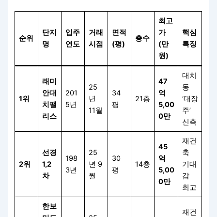
최고
단지
입주
거래
면적
가
핵심
순위
층수
명
연도
시점
(평)
(만
특징
원)
대치
래미
47
25
동
안대
201
34
억
1위
년
21층
‘대장
치팰
5년
평
5,00
11월
주’
리스
0만
신축
재건
45
선경
25
축
198
30
억
2위
1,2
년 9
14층
기대
3년
평
5,00
차
월
감
0만
최고
한보
재건