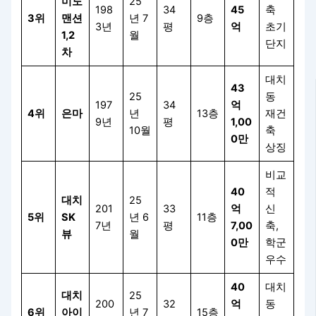
미도
25
198
34
45
축
3위
맨션
년 7
9층
3년
평
억
초기
1,2
월
단지
차
대치
43
25
동
197
34
억
4위
은마
년
13층
재건
9년
평
1,00
10월
축
0만
상징
비교
40
적
대치
25
201
33
억
신
5위
SK
년 6
11층
7년
평
7,00
축,
뷰
월
0만
학군
우수
40
대치
대치
25
200
32
억
동
6위
아이
년 7
15층