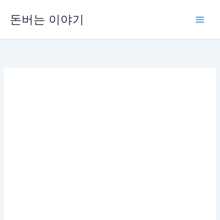
콘
돈버는 이야기
텐
츠
로
건
너
뛰
기