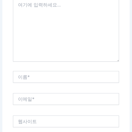
기
에
입
력
하
세
요...
이
름
*
이
메
일
*
웹
사
이