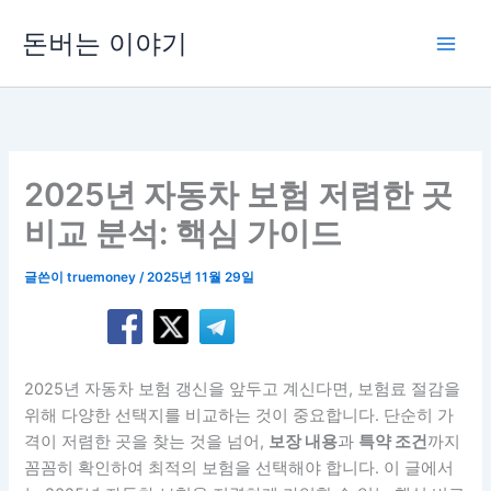
콘
돈버는 이야기
텐
츠
로
건
너
뛰
2025년 자동차 보험 저렴한 곳
기
비교 분석: 핵심 가이드
글쓴이
truemoney
/
2025년 11월 29일
2025년 자동차 보험 갱신을 앞두고 계신다면, 보험료 절감을
위해 다양한 선택지를 비교하는 것이 중요합니다. 단순히 가
격이 저렴한 곳을 찾는 것을 넘어,
보장 내용
과
특약 조건
까지
꼼꼼히 확인하여 최적의 보험을 선택해야 합니다. 이 글에서