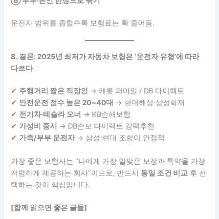
⑥ 부부·본인 한정으로 묶기
운전자 범위를 좁힐수록 보험료는 확 줄어듬.
8. 결론: 2025년 최저가 자동차 보험은 ‘운전자 유형’에 따라
다르다
✔
주행거리 짧은 직장인
→ 캐롯 퍼마일 / DB 다이렉트
✔
안전운전 점수 높은 20~40대
→ 현대해상·삼성화재
✔
전기차·테슬라 오너
→ KB손해보험
✔
가성비 중시
→ DB손보 다이렉트 강력추천
✔
가족/부부 운전자
→ 삼성·현대 조합이 안정적
가장 좋은 보험사는 “나에게 가장 알맞은 보장과 특약을 가장
저렴하게 제공하는 회사”이므로, 반드시
동일 조건 비교
후 선
택하는 것이 핵심입니다.
[함께 읽으면 좋은 글들]