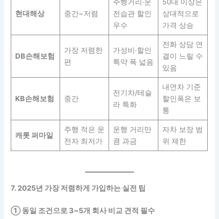
주행거리·운
50대 이상은
현대해상
중간~저렴
전습관 할인
상대적으로
우수
가격 상승
전화 상담 연
가장 저렴한
가성비·할인
DB손해보험
결이 느릴 수
편
특약 폭 넓음
있음
내연차 기준
전기차/테슬
KB손해보험
중간
할인폭은 보
라 특화
통
주행 적은 운
운행 거리만
자차 보장 범
캐롯 퍼마일
전자 최저가
큼 과금
위 제한
7. 2025년 가장 저렴하게 가입하는 실전 팁
① 동일 조건으로 3~5개 회사 비교 견적 필수