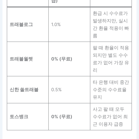
급)
환급 시 수수료가
발생하지만, 실시
트래블로그
1.0%
간 환율 적용이 빠
름
팔 때 환율이 적용
되지만 별도 수수
트래블월렛
0% (무료)
료가 없어 가장 유
리
타 은행 대비 중간
신한 쏠트래블
0.5%
수준의 수수료율
유지
사고 팔 때 모두
토스뱅크
0% (무료)
수수료가 없어 최
근 이용자 급증