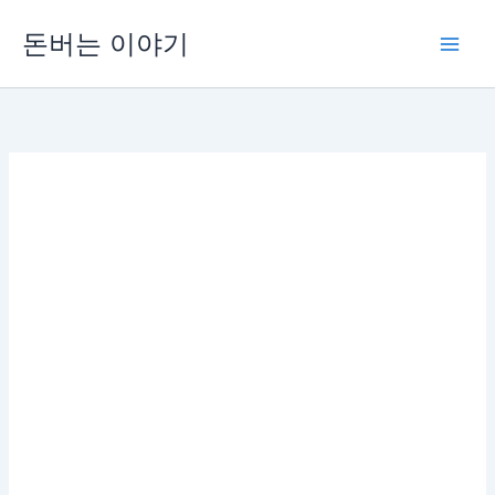
콘
돈버는 이야기
텐
츠
로
건
너
뛰
기