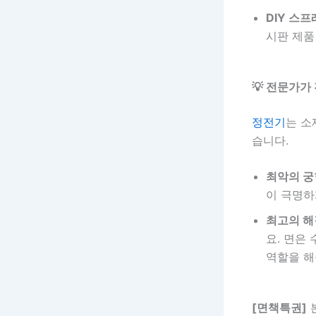
DIY 스프
시판 제품
💡 전문가가
정전기
는 소
습니다.
최악의 궁
이 극명하
최고의 해
요. 면은
역할을 해
[면책특권]