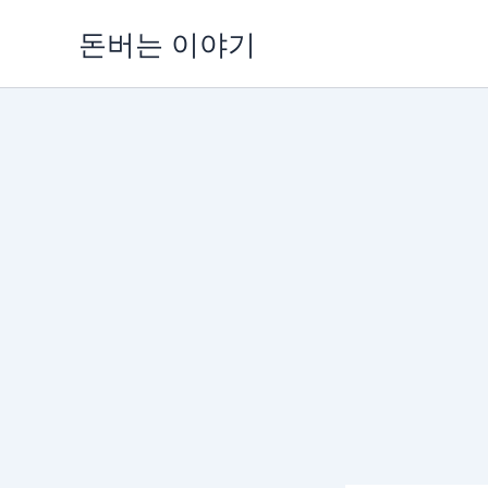
콘
돈버는 이야기
텐
츠
로
건
너
뛰
기