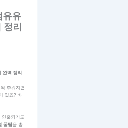
 섬유유
 정리
지 완벽 정리
부쩍 추워지면
 있죠? 바
이 연출되기도
결 꿀팁
을 총