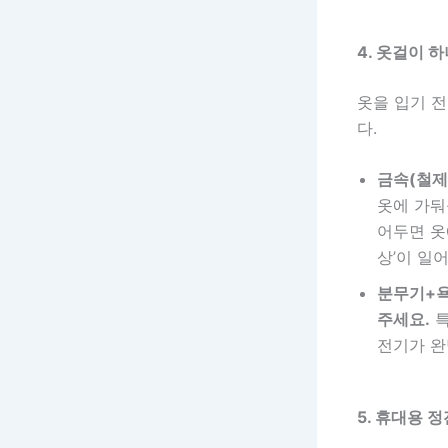
4. 옷걸이 
옷을 입기 
다.
금속(철제
옷에 가둬
어두면 옷
상’이 일
분무기+욕
주세요.
특
전기가 완
5. 휴대용 