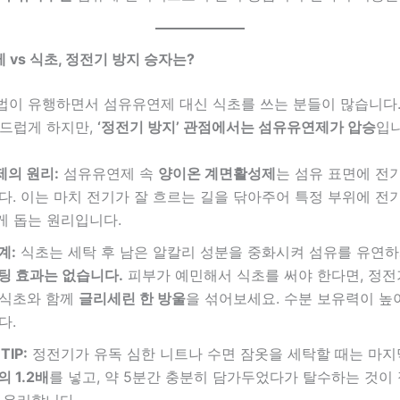
제 vs 식초, 정전기 방지 승자는?
법이 유행하면서 섬유유연제 대신 식초를 쓰는 분들이 많습니다.
부드럽게 하지만,
‘정전기 방지’ 관점에서는 섬유유연제가 압승
입니
의 원리:
섬유유연제 속
양이온 계면활성제
는 섬유 표면에 전
다. 이는 마치 전기가 잘 흐르는 길을 닦아주어 특정 부위에 전
않게 돕는 원리입니다.
계:
식초는 세탁 후 남은 알칼리 성분을 중화시켜 섬유를 유연하
팅 효과는 없습니다.
피부가 예민해서 식초를 써야 한다면, 정전
 식초와 함께
글리세린 한 방울
을 섞어보세요. 수분 보유력이 높
다.
TIP:
정전기가 유독 심한 니트나 수면 잠옷을 세탁할 때는 마지
 1.2배
를 넣고, 약 5분간 충분히 담가두었다가 탈수하는 것이
 유리합니다.