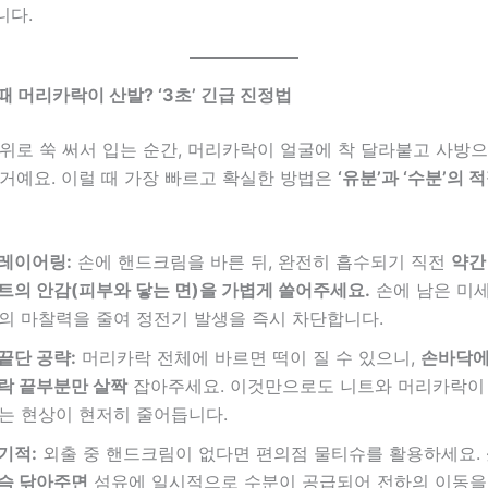
니다.
 때 머리카락이 산발? ‘3초’ 긴급 진정법
위로 쑥 써서 입는 순간, 머리카락이 얼굴에 착 달라붙고 사방
거예요. 이럴 때 가장 빠르고 확실한 방법은
‘유분’과 ‘수분’의 
레이어링:
손에 핸드크림을 바른 뒤, 완전히 흡수되기 직전
약간
트의 안감(피부와 닿는 면)을 가볍게 쓸어주세요.
손에 남은 미
의 마찰력을 줄여 정전기 발생을 즉시 차단합니다.
끝단 공략:
머리카락 전체에 바르면 떡이 질 수 있으니,
손바닥에
락 끝부분만 살짝
잡아주세요. 이것만으로도 니트와 머리카락이
는 현상이 현저히 줄어듭니다.
기적:
외출 중 핸드크림이 없다면 편의점 물티슈를 활용하세요.
슥 닦아주면
섬유에 일시적으로 수분이 공급되어 전하의 이동을