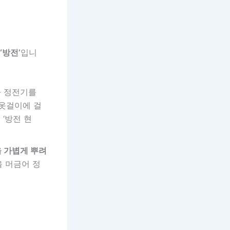
‘방전’
입니
아 정전기를
 옷걸이에 걸
‘방전 현
 가볍게 뿌려
을 머금어 정