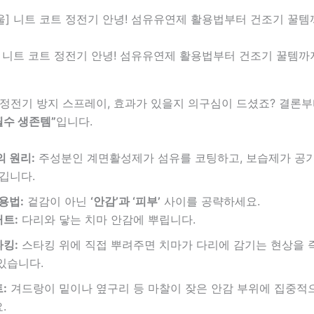
울] 니트 코트 정전기 안녕! 섬유유연제 활용법부터 건조기 꿀템까
 정전기 방지 스프레이, 효과가 있을지 의구심이 드셨죠? 결론
필수 생존템”
입니다.
 원리:
주성분인 계면활성제가 섬유를 코팅하고, 보습제가 공기
깁니다.
용법:
겉감이 아닌
‘안감’과 ‘피부’
사이를 공략하세요.
트:
다리와 닿는 치마 안감에 뿌립니다.
킹:
스타킹 위에 직접 뿌려주면 치마가 다리에 감기는 현상을 
있습니다.
:
겨드랑이 밑이나 옆구리 등 마찰이 잦은 안감 부위에 집중적
.