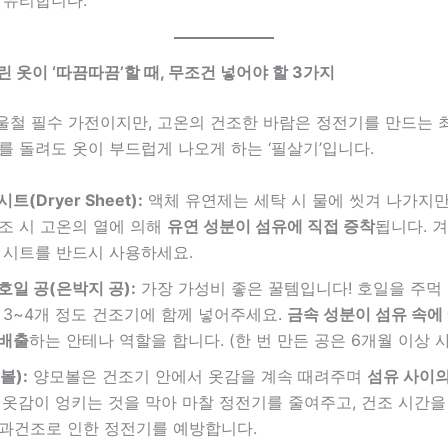
돌린 옷이 ‘따끔따끔’할 때, 무조건 넣어야 할 3가지
울철 필수 가전이지만, 고온의 건조한 바람은 정전기를 만드는 
를 돌려도 옷이 부드럽게 나오게 하는 ‘필살기’입니다.
트(Dryer Sheet):
액체 유연제는 세탁 시 물에 씻겨 나가지만
조 시 고온의 열에 의해
유연 성분이 섬유에 직접 증착
됩니다. 
 시트를 반드시 사용하세요.
호일 공(은박지 공):
가장 가성비 좋은 꿀템입니다! 호일을 주먹
 3~4개 정도 건조기에 함께 넣어주세요.
금속 성분이 섬유 속에
 배출
하는 안테나 역할을 합니다. (한 번 만든 공은 6개월 이상 사
볼):
양모볼은 건조기 안에서 옷감을 계속 때려주며
섬유 사이
 옷감이 엉키는 것을 막아 마찰 정전기를 줄여주고, 건조 시간을 
과건조로 인한 정전기를 예방합니다.