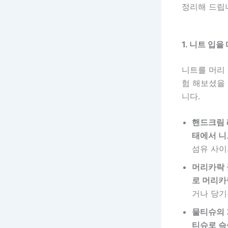
정리해 드립
1. 니트 입을
니트를 머리 
험 해보셨을 
니다.
핸드크림 
태에서 니
섬유 사이
머리카락 
로 머리카
거나 당기
물티슈의 
티슈로 슥