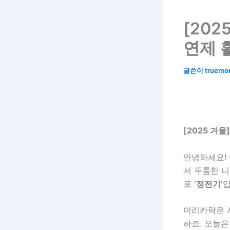
[202
연제 
글쓴이
truemo
[2025 겨
안녕하세요! 
서 두툼한 니
로
‘정전기’
입
머리카락은 
하죠. 오늘