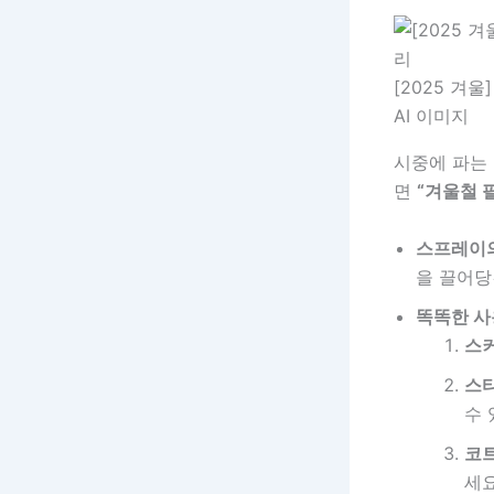
[2025 겨
AI 이미지
시중에 파는
면
“겨울철 
스프레이의
을 끌어당
똑똑한 사
스커
스타
수 
코트
세요