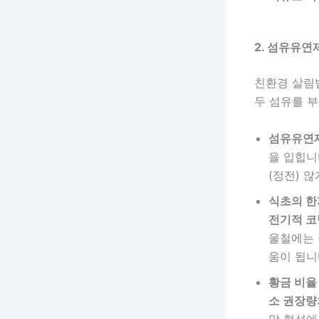
2. 섬유유연
친환경 살림
두 섬유를 
섬유유연제
을 입힙니
(정전) 
식초의 한
전기적 코
울철에는
움이 됩니
황금 비율 
소 권장량의
막 형성에